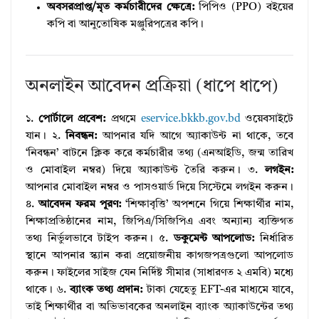
অবসরপ্রাপ্ত/মৃত কর্মচারীদের ক্ষেত্রে:
পিপিও (PPO) বইয়ের
কপি বা আনুতোষিক মঞ্জুরিপত্রের কপি।
অনলাইন আবেদন প্রক্রিয়া (ধাপে ধাপে)
১.
পোর্টালে প্রবেশ:
প্রথমে
eservice.bkkb.gov.bd
ওয়েবসাইটে
যান। ২.
নিবন্ধন:
আপনার যদি আগে অ্যাকাউন্ট না থাকে, তবে
‘নিবন্ধন’ বাটনে ক্লিক করে কর্মচারীর তথ্য (এনআইডি, জন্ম তারিখ
ও মোবাইল নম্বর) দিয়ে অ্যাকাউন্ট তৈরি করুন। ৩.
লগইন:
আপনার মোবাইল নম্বর ও পাসওয়ার্ড দিয়ে সিস্টেমে লগইন করুন।
৪.
আবেদন ফরম পূরণ:
‘শিক্ষাবৃত্তি’ অপশনে গিয়ে শিক্ষার্থীর নাম,
শিক্ষাপ্রতিষ্ঠানের নাম, জিপিএ/সিজিপিএ এবং অন্যান্য ব্যক্তিগত
তথ্য নির্ভুলভাবে টাইপ করুন। ৫.
ডকুমেন্ট আপলোড:
নির্ধারিত
স্থানে আপনার স্ক্যান করা প্রয়োজনীয় কাগজপত্রগুলো আপলোড
করুন। ফাইলের সাইজ যেন নির্দিষ্ট সীমার (সাধারণত ২ এমবি) মধ্যে
থাকে। ৬.
ব্যাংক তথ্য প্রদান:
টাকা যেহেতু EFT-এর মাধ্যমে যাবে,
তাই শিক্ষার্থীর বা অভিভাবকের অনলাইন ব্যাংক অ্যাকাউন্টের তথ্য