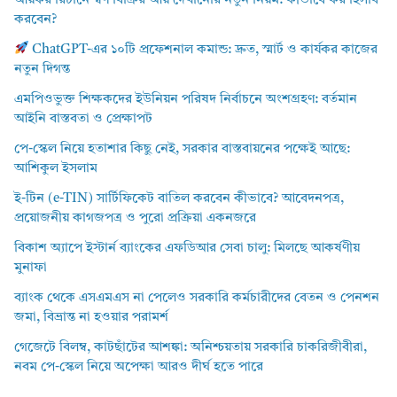
আয়কর রিটার্নে স্বর্ণ বিক্রির আয় দেখানোর নতুন নিয়ম: কীভাবে কর হিসাব
করবেন?
ChatGPT-এর ১০টি প্রফেশনাল কমান্ড: দ্রুত, স্মার্ট ও কার্যকর কাজের
নতুন দিগন্ত
এমপিওভুক্ত শিক্ষকদের ইউনিয়ন পরিষদ নির্বাচনে অংশগ্রহণ: বর্তমান
আইনি বাস্তবতা ও প্রেক্ষাপট
পে-স্কেল নিয়ে হতাশার কিছু নেই, সরকার বাস্তবায়নের পক্ষেই আছে:
আশিকুল ইসলাম
ই-টিন (e-TIN) সার্টিফিকেট বাতিল করবেন কীভাবে? আবেদনপত্র,
প্রয়োজনীয় কাগজপত্র ও পুরো প্রক্রিয়া একনজরে
বিকাশ অ্যাপে ইস্টার্ন ব্যাংকের এফডিআর সেবা চালু: মিলছে আকর্ষণীয়
মুনাফা
ব্যাংক থেকে এসএমএস না পেলেও সরকারি কর্মচারীদের বেতন ও পেনশন
জমা, বিভ্রান্ত না হওয়ার পরামর্শ
গেজেটে বিলম্ব, কাটছাঁটের আশঙ্কা: অনিশ্চয়তায় সরকারি চাকরিজীবীরা,
নবম পে-স্কেল নিয়ে অপেক্ষা আরও দীর্ঘ হতে পারে