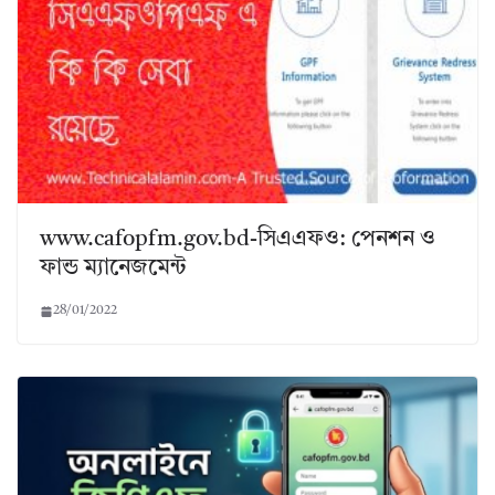
www.cafopfm.gov.bd-সিএএফও: পেনশন ও
ফান্ড ম্যানেজমেন্ট
28/01/2022