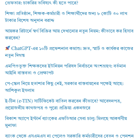
গ্রেফতার: চাকরির ভবিষ্যৎ কী হতে পারে?
শিক্ষা প্রতিষ্ঠান, শিক্ষক-কর্মচারী ও শিক্ষার্থীদের জন্য ৮ কোটি ৩০ লাখ
টাকার বিশেষ অনুদান বরাদ্দ
আয়কর রিটার্নে স্বর্ণ বিক্রির আয় দেখানোর নতুন নিয়ম: কীভাবে কর হিসাব
করবেন?
ChatGPT-এর ১০টি প্রফেশনাল কমান্ড: দ্রুত, স্মার্ট ও কার্যকর কাজের
নতুন দিগন্ত
এমপিওভুক্ত শিক্ষকদের ইউনিয়ন পরিষদ নির্বাচনে অংশগ্রহণ: বর্তমান
আইনি বাস্তবতা ও প্রেক্ষাপট
পে-স্কেল নিয়ে হতাশার কিছু নেই, সরকার বাস্তবায়নের পক্ষেই আছে:
আশিকুল ইসলাম
ই-টিন (e-TIN) সার্টিফিকেট বাতিল করবেন কীভাবে? আবেদনপত্র,
প্রয়োজনীয় কাগজপত্র ও পুরো প্রক্রিয়া একনজরে
বিকাশ অ্যাপে ইস্টার্ন ব্যাংকের এফডিআর সেবা চালু: মিলছে আকর্ষণীয়
মুনাফা
ব্যাংক থেকে এসএমএস না পেলেও সরকারি কর্মচারীদের বেতন ও পেনশন