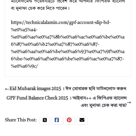
ম্যানেজমেন্ট ওয়েবসাইটে প্রবেশ করে আপনার জিপিএফ ব্যালেন্স
বা মুনাফা চেক করে নিতে পারেন।
https://technicalalamin.com/gpf-account-slip-bd-
%e0%a5%a4-
%e0%a6%ae%e0%a7%8b%e0%a6%ac%e0%a6%be%e0%a
6%87%e0%a6%b2%e0%a7%87%e0%a6%87-
%e0%a6%aa%e0%a6%be%e0%a6%93%e0%a7%9f%e0%a
6%be-%e0%a6%af%e0%a6%be%e0%a6%ac%e0%a7%87-
%e0%a6%9c/
Eid Mubarak images 2025 । ঈদ মোবারক ছবি ডাউনলোড করুন
GPF Fund Balance Check 2025 । আইবাস++ এ জিপিএফ ব্যালেন্স
এবং মুনাফা চেক করা যায়?
Share This Post: