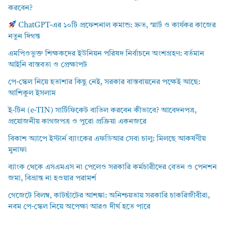
করবেন?
ChatGPT-এর ১০টি প্রফেশনাল কমান্ড: দ্রুত, স্মার্ট ও কার্যকর কাজের
নতুন দিগন্ত
এমপিওভুক্ত শিক্ষকদের ইউনিয়ন পরিষদ নির্বাচনে অংশগ্রহণ: বর্তমান
আইনি বাস্তবতা ও প্রেক্ষাপট
পে-স্কেল নিয়ে হতাশার কিছু নেই, সরকার বাস্তবায়নের পক্ষেই আছে:
আশিকুল ইসলাম
ই-টিন (e-TIN) সার্টিফিকেট বাতিল করবেন কীভাবে? আবেদনপত্র,
প্রয়োজনীয় কাগজপত্র ও পুরো প্রক্রিয়া একনজরে
বিকাশ অ্যাপে ইস্টার্ন ব্যাংকের এফডিআর সেবা চালু: মিলছে আকর্ষণীয়
মুনাফা
ব্যাংক থেকে এসএমএস না পেলেও সরকারি কর্মচারীদের বেতন ও পেনশন
জমা, বিভ্রান্ত না হওয়ার পরামর্শ
গেজেটে বিলম্ব, কাটছাঁটের আশঙ্কা: অনিশ্চয়তায় সরকারি চাকরিজীবীরা,
নবম পে-স্কেল নিয়ে অপেক্ষা আরও দীর্ঘ হতে পারে