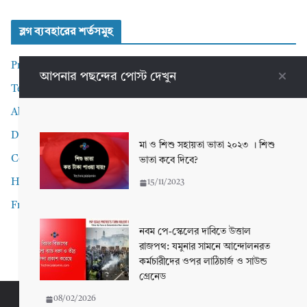
ব্লগ ব্যবহারের শর্তসমুহ
Privacy Policy
আপনার পছন্দের পোস্ট দেখুন
Terms and Conditions
About me
Disclaimer
মা ও শিশু সহায়তা ভাতা ২০২৩ । শিশু
Contact Me
ভাতা কবে দিবে?
Home
15/11/2023
Front Page
নবম পে-স্কেলের দাবিতে উত্তাল
রাজপথ: যমুনার সামনে আন্দোলনরত
কর্মচারীদের ওপর লাঠিচার্জ ও সাউন্ড
গ্রেনেড
08/02/2026
Copyright © 2026
Technical Alamin
. All rights reserved.