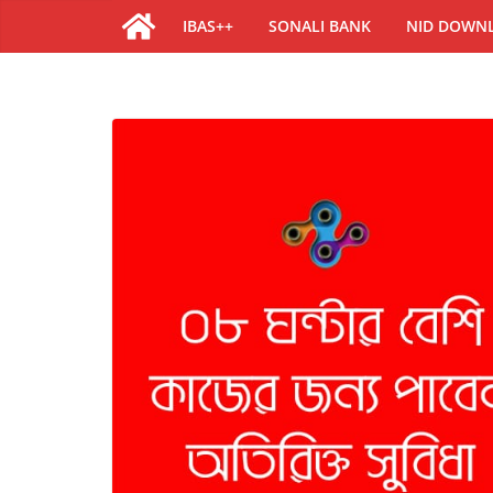
IBAS++
SONALI BANK
NID DOWN