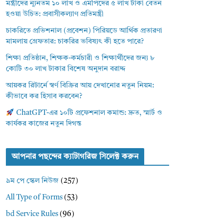
মন্ত্রীদের ন্যূনতম ১০ লাখ ও এমপিদের ৫ লাখ টাকা বেতন
হওয়া উচিত: প্রবাসীকল্যাণ প্রতিমন্ত্রী
চাকরিতে প্রভিশনাল (প্রবেশন) পিরিয়ডে আর্থিক প্রতারণা
মামলায় গ্রেফতার: চাকরির ভবিষ্যৎ কী হতে পারে?
শিক্ষা প্রতিষ্ঠান, শিক্ষক-কর্মচারী ও শিক্ষার্থীদের জন্য ৮
কোটি ৩০ লাখ টাকার বিশেষ অনুদান বরাদ্দ
আয়কর রিটার্নে স্বর্ণ বিক্রির আয় দেখানোর নতুন নিয়ম:
কীভাবে কর হিসাব করবেন?
ChatGPT-এর ১০টি প্রফেশনাল কমান্ড: দ্রুত, স্মার্ট ও
কার্যকর কাজের নতুন দিগন্ত
আপনার পছন্দের ক্যাটাগরিজ সিলেক্ট করুন
৯ম পে স্কেল নিউজ
(257)
All Type of Forms
(53)
bd Service Rules
(96)