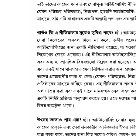
তাই তাদের কাজের ধরন এবং সেবামূল্য আউটসোর্সিং নীতিমাল
যেমন পরিষ্কার পরিচ্ছন্নতা, নিরাপত্তা ইত্যাদি আউটসো
মাধ্যমে, তাই এটি সাধারণত একটি অস্থায়ী পদ এবং এর স
গার্ডও কি এ নীতিমালায় সুযোগ সুবিধা পাবে?
হ্যাঁ। আউটস
সেবা নিজেদের জনবল দিয়ে না করে, তৃতীয় পক্ষের
আউটসোর্সিংয়ের জন্য একটি নীতিমালা রয়েছে, যা সরকারি ব
নিয়োগের ক্ষেত্রে প্রযোজ্য। এই নীতিমালায় আউটসোর্সিংয়ের 
এবং অন্যান্য প্রাসঙ্গিক বিষয়গুলো উল্লেখ করা হয়েছে।
এবং একই সাথে মানসম্মত সেবা নিশ্চিত করার জন্য প্রণয়
তাদের প্রয়োজনীয় কাজ বা সেবা (যেমন- পরিচ্ছন্নতা, নিরাপ
প্রতিষ্ঠানের মাধ্যমে করিয়ে নেয়া। এই নীতিমালার প্রধান
অর্থ সাশ্রয় করা এবং একই সাথে মানসম্মত সেবা গ্রহণ কর
একটি নির্দিষ্ট প্রক্রিয়া অনুসরণ করতে হয়। এতে দরপত্র আহ্
বিষয় অন্তর্ভুক্ত থাকে।
উৎসব ভাতাও পায় এরা?
হ্যাঁ। আউটসোর্সিং সেবার মূল
কাজের প্রকৃতি এবং সেবাদানকারীর অভিজ্ঞতার উপর ভিত্তি 
যারা কাজ করে, তাদের জন্য কিছু সুযোগ-সুবিধা যেমন- উৎসব