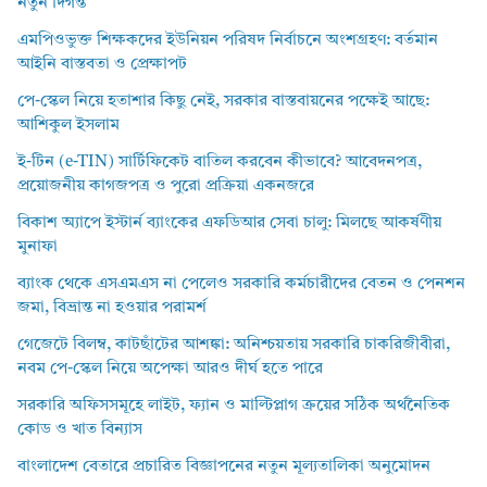
নতুন দিগন্ত
এমপিওভুক্ত শিক্ষকদের ইউনিয়ন পরিষদ নির্বাচনে অংশগ্রহণ: বর্তমান
আইনি বাস্তবতা ও প্রেক্ষাপট
পে-স্কেল নিয়ে হতাশার কিছু নেই, সরকার বাস্তবায়নের পক্ষেই আছে:
আশিকুল ইসলাম
ই-টিন (e-TIN) সার্টিফিকেট বাতিল করবেন কীভাবে? আবেদনপত্র,
প্রয়োজনীয় কাগজপত্র ও পুরো প্রক্রিয়া একনজরে
বিকাশ অ্যাপে ইস্টার্ন ব্যাংকের এফডিআর সেবা চালু: মিলছে আকর্ষণীয়
মুনাফা
ব্যাংক থেকে এসএমএস না পেলেও সরকারি কর্মচারীদের বেতন ও পেনশন
জমা, বিভ্রান্ত না হওয়ার পরামর্শ
গেজেটে বিলম্ব, কাটছাঁটের আশঙ্কা: অনিশ্চয়তায় সরকারি চাকরিজীবীরা,
নবম পে-স্কেল নিয়ে অপেক্ষা আরও দীর্ঘ হতে পারে
সরকারি অফিসসমূহে লাইট, ফ্যান ও মাল্টিপ্লাগ ক্রয়ের সঠিক অর্থনৈতিক
কোড ও খাত বিন্যাস
বাংলাদেশ বেতারে প্রচারিত বিজ্ঞাপনের নতুন মূল্যতালিকা অনুমোদন