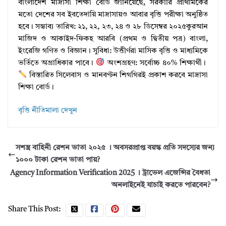
বাংলাদেশ মাদ্রাসা শিক্ষা বোর্ড জানিয়েছে, সরকারি প্রাথমিকের
মতো দেশের সব ইবতেদায়ি মাদ্রাসায়ও আবার বৃত্তি পরীক্ষা অনুষ্ঠিত
হবে। সম্ভাব্য তারিখ: ২১, ২২, ২৩, ২৪ ও ২৮ ডিসেম্বর ২০২৫কুরআন
মাজিদ ও আকাইদ-ফিকহ আরবি (প্রথম ও দ্বিতীয় পত্র) বাংলা,
ইংরেজি গণিত ও বিজ্ঞান। সুবিধা: উত্তীর্ণরা মাসিক বৃত্তি ও মাধ্যমিকে
ভর্তিতে অগ্রাধিকার পাবে।
অংশগ্রহণ: সর্বোচ্চ ৪০% শিক্ষার্থী।
বিস্তারিত সিলেবাস ও মানবণ্টন শিগগিরই প্রকাশ করবে মাদ্রাসা
শিক্ষা বোর্ড।
বৃত্তি নীতিমালা দেখুন
সশস্ত্র বাহিনী রেশন ভাতা ২০২৫ । অবসরপ্রাপ্ত বয়স্ক প্রতি সদস্যের জন্য
১০০০ টাকা রেশন ভাতা পায়?
Agency Information Verification 2025 । ট্রাভেল এজেন্সির বৈধতা
অনলাইনেই যাচাই করতে পারবেন?
Share This Post: