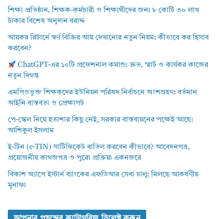
শিক্ষা প্রতিষ্ঠান, শিক্ষক-কর্মচারী ও শিক্ষার্থীদের জন্য ৮ কোটি ৩০ লাখ
টাকার বিশেষ অনুদান বরাদ্দ
আয়কর রিটার্নে স্বর্ণ বিক্রির আয় দেখানোর নতুন নিয়ম: কীভাবে কর হিসাব
করবেন?
ChatGPT-এর ১০টি প্রফেশনাল কমান্ড: দ্রুত, স্মার্ট ও কার্যকর কাজের
নতুন দিগন্ত
এমপিওভুক্ত শিক্ষকদের ইউনিয়ন পরিষদ নির্বাচনে অংশগ্রহণ: বর্তমান
আইনি বাস্তবতা ও প্রেক্ষাপট
পে-স্কেল নিয়ে হতাশার কিছু নেই, সরকার বাস্তবায়নের পক্ষেই আছে:
আশিকুল ইসলাম
ই-টিন (e-TIN) সার্টিফিকেট বাতিল করবেন কীভাবে? আবেদনপত্র,
প্রয়োজনীয় কাগজপত্র ও পুরো প্রক্রিয়া একনজরে
বিকাশ অ্যাপে ইস্টার্ন ব্যাংকের এফডিআর সেবা চালু: মিলছে আকর্ষণীয়
মুনাফা
আপনার পছন্দের ক্যাটাগরিজ সিলেক্ট করুন