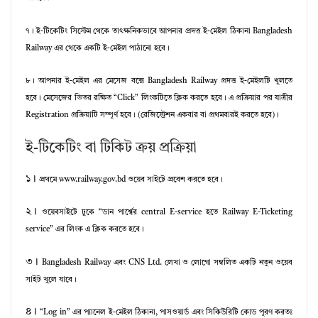
৭।
ই-টিকেটিং সিস্টেম থেকে তাৎক্ষনিকভাবে আপনার প্রদত্ত ই-মেইল ঠিকানা Bangladesh
Railway এর থেকে একটি ই-মেইল পাঠানো হবে।
৮।
আপনার ই-মেইল এর মেসেজ বক্সে Bangladesh Railway প্রদত্ত ই-মেইলটি খুলতে
হবে। মেসেজের ভিতর রক্ষিত “Click” লিংকটিতে ক্লিক করতে হবে। এ প্রক্রিয়ার পর যাত্রীর
Registration প্রক্রিয়াটি সম্পূর্ণ হবে। (রেজিস্ট্রেশন একবার বা প্রথমবারই করতে হবে)।
ই-টিকেটিং বা টিকিট ক্রয় প্রক্রিয়া
১।
প্রথমে www.railway.gov.bd ওয়েব সাইটে প্রবেশ করতে হবে।
২।
ওয়েবসাইটে ঢুকে “ডান পার্শ্বের central E-service হতে Railway E-Ticketing
service” এর লিংক এ ক্লিক করতে হবে।
৩।
Bangladesh Railway এবং CNS Ltd. লেখা ও লোগো সম্বলিত একটি নতুন ওয়েব
সাইট খুলে যাবে।
৪।
“Log in” এর প্যানেল ই-মেইল ঠিকানা, পাসওয়ার্ড এবং সিকিউরিটি কোড পূরণ করতঃ