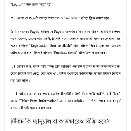
“Log in” বাটনে ক্লিক করতে হবে।
৫।
এরপর যে Pageটি আসবে তাতে “Purchase ticket” বাটনে ক্লিক করতে হবে।
৬।
এখানে যে Pageটি আসবে সে Page এ আপনার চাহিত ভ্রমণ তারিখ, প্রারম্ভিক স্টেশন,
গন্তব্য স্টেশন, ট্রেনের নাম, শ্রেনী, টিকেট সংখ্যা যেভাবে রয়েছে তা পূরণ করতে হবে। এর
পরের পেইজে “Registration Seat Available” দ্বারা চাহিত টিকেট এবং এর মূল্যমান
জানিয়ে দেয়া হবে। টিকেট থাকলে “Purchase ticket” বাটন ক্লিক করতে হবে।
৭।
ক্রেডিট কার্ড, ক্যাশ কার্ড কিংবা ব্রাক ব্যাংকের একাউন্ট মারফত যাত্রির জমাকজৃত টাকা
থেকে টিকেট মূল্য কেটে নেয়া হবে এবং যাত্রীর ই-মেইলে ই-টিকেটটি পাটিয়ে টিকেট নিশ্চিত
করা হয়ে থাকে।
৮।
ই-মেইল মেসেজ বক্স থেকে প্রেরিত টিকেটটির প্রিন্ট নিয়ে ফটো আইডিসহ ই-টিকেট
প্রদত্ত “Ticket Print Information” প্রদান করে সংশ্লিষ্ট সোর্স ষ্টেশন থেকে যাত্রার পূর্বে
ছাপানো টিকেট সংগ্রহ করতে হবে।
টিকিট কি ম্যানুয়াল বা কাউন্টারেও বিক্রি হবে?