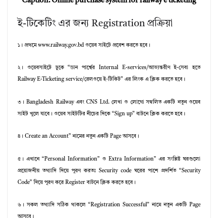
Caption: Online purchase system for railway e ticketing
ই-টিকেটিং এর জন্য Registration প্রক্রিয়া
১। প্রথমে www.railway.gov.bd ওয়েব সাইটে প্রবেশ করতে হবে।
২। ওয়েবসাইটে ঢুকে “ডান পার্শ্বের Internal E-services/আভ্যন্তরীণ ই-সেবা হতে
Railway E-Ticketing service/রেলওয়ে ই-টিকিট” এর লিংক এ ক্লিক করতে হবে।
৩। Bangladesh Railway এবং CNS Ltd. লেখা ও লোগো সম্বলিত একটি নতুন ওয়েব
সাইট খুলে যাবে।
ওয়েব সাইটটির নীচের দিকে “Sign up” বাটনে ক্লিক করতে হবে।
৪। Create an Account” নামের নতুন একটি Page আসবে।
৫। এখানে “Personal Information” ও Extra Information” এর সংশ্লিষ্ট ঘরগুলো
প্রয়োজনীয় তথ্যাদি দিয়ে পূরণ করতঃ Security code ঘরের পাশে প্রদর্শিত “Security
Code” দিয়ে পূরণ করে Register বাটনে ক্লিক করতে হবে।
৬।
সকল তথ্যাদি সঠিক থাকলে “Registration Successful” নামে নতুন একটি Page
আসবে।