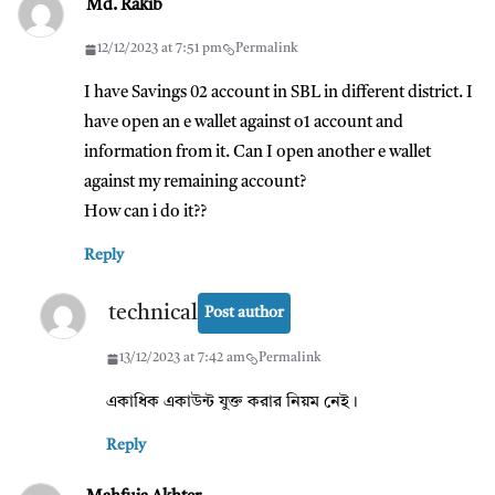
Md. Rakib
12/12/2023 at 7:51 pm
Permalink
I have Savings 02 account in SBL in different district. I
have open an e wallet against o1 account and
information from it. Can I open another e wallet
against my remaining account?
How can i do it??
Reply
technical
Post author
13/12/2023 at 7:42 am
Permalink
একাধিক একাউন্ট যুক্ত করার নিয়ম নেই।
Reply