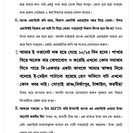
হয়ে যাবার কথা তাই একটু ভাল করে খোজ নিয়ে জানুন। কোন ভুল হয়ে থাকলে
জমা হবেনা সেক্ষেত্রে ৩ কর্ম দিবসের মাধ্যমে ফেরত আসবে।
ব্যাংক একাউন্টে রবি নম্বর, বিকাশ একাউন্ট এয়ারটেল নম্বর দিয়ে খোলা। উভয়
একাউন্টই নিজের এন আই ডি দিয়ে খোলা ওয়ালেটে বিকাশ লিংক হবে কি-না?
উত্তর:
উভয় নাম্বার এক হতে হবে। আপনি চাইলেই ব্যাংক একাউন্টে এয়ারটেল নাম্বার এড
করে নিতে পারবেন। একটা এনআইডির কপি সহ শাখায় যোগাযোগ করুন।
আমার ই ওয়ালেট লক হয়ে গেছে ১০/১৫ দিন হলো। শাখায়
গিয়ে অনেক বার যোগাযোগ ও করেছি এখনো কোন সমাধান
দিতে পারে নি।একবার একটা কাগজে আমার স্বাক্ষর নিয়ে
বলেছে ই-মেইল পাঠানো হয়েছে হেড অফিসে বাট এখনো
কোন খবর নাই। গোড়াই ব্রাঞ্চ,মির্জাপুর, টাঙ্গাইল, করণীয়?
উত্তর: হয়ে যাওয়ার কথা। আপনি ব্যাংকে যোগাযোগ করুন পুনরায় এবং নিচের
লিংকটিতে মেইল করে রাখুন।
আজকে সকালে ৮ টায় BEFTN করি ইসলামী ব্যাংক এর একাউন্টে এখনো টাকা
আসেনি করণীয় কি?
উত্তর: না, কথাটি ঠিক নয়। এক হাজার টাকা কম শো করবে।
যেটা একাউন্টে বাধ্যতামূলক রাখতে হয় সেটি ওয়ালেটে শো করবেনা। টাকা কেটে