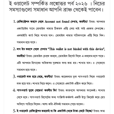
ই ওয়ালেট সম্পর্কিত প্রশ্নোত্তর পর্ব ২০২৬ । নিচের
সমস্যাগুলো সমাধান আপনি ব্রাঞ্চ থেকেই পাবেন।
রেজিস্ট্রেশন করতে গেলে Account not found দেখায়, করনীয়?
উত্তর: আপনার
একাউন্টের সাথে মোবাইল নাম্বার ঠিকমত এন্ট্রি দেয়া নাই তাই এরকম দেখাচ্ছে।
এনআইডি কার্ড নিয়ে শাখায় যান। মোবাইল নাম্বার সঠিকভাকে এন্ট্রি দিয়ে নিন।
সমাধান হয়ে যাবে।
লগ ইন করতে গেলে দেখায় “This wallet is not binded with this device”,
করনীয়?
উত্তর: মোবাইল চেন্জ করলে, মোবাইল রিসেট দিলে এ প্রবলেম হতে পারে।
এটি আপনার হিসাবের অধিকতর সুরক্ষার জন্য করা হয়। শাখায় যান। ৫ সেকেন্ডে
সমাধান হয়ে যাবে।
ওয়ালেট লক হয়ে গেছে, করণীয়?
উত্তর: কয়েকবার ভুল পাসওয়ার্ড দিলে ওয়ালেট
লক হয়ে যায়। শাখায় গিয়ে বলুন। ৫ সেকেন্ডে একাউন্ট এক্টিভ করে দিবে।
পাসওয়ার্ড ভুলে গেছেন? করনীয় কি?
উত্তর: কারণতো আপনারা জানেনই। শাখায়
যেতে হবে। পাসওয়ার্ড রিসেটের জন্য সংশ্লিস্ট কর্মকর্তা একটি ইস্যু ক্রিয়েট করে হেড
অফিসে পাঠিয়ে দিবেন। আশা করি ঐদিনই সমাধান পেয়ে যাবেন।
ই ওয়ালেট রেজিষ্ট্রেশন করলেই না কি একাউন্ট থেকে টাকা কেটে নিচ্ছে?
উত্তর: জমা