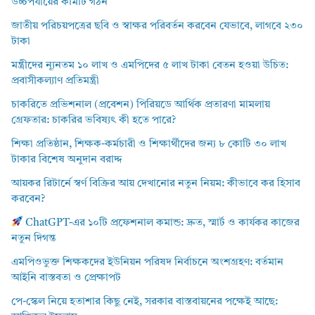
উচ্চপর্যায়ের কমিটি গঠন
জাতীয় পরিচয়পত্রের ছবি ও স্বাক্ষর পরিবর্তন করবেন যেভাবে, লাগবে ২৩০
টাকা
মন্ত্রীদের ন্যূনতম ১০ লাখ ও এমপিদের ৫ লাখ টাকা বেতন হওয়া উচিত:
প্রবাসীকল্যাণ প্রতিমন্ত্রী
চাকরিতে প্রভিশনাল (প্রবেশন) পিরিয়ডে আর্থিক প্রতারণা মামলায়
গ্রেফতার: চাকরির ভবিষ্যৎ কী হতে পারে?
শিক্ষা প্রতিষ্ঠান, শিক্ষক-কর্মচারী ও শিক্ষার্থীদের জন্য ৮ কোটি ৩০ লাখ
টাকার বিশেষ অনুদান বরাদ্দ
আয়কর রিটার্নে স্বর্ণ বিক্রির আয় দেখানোর নতুন নিয়ম: কীভাবে কর হিসাব
করবেন?
ChatGPT-এর ১০টি প্রফেশনাল কমান্ড: দ্রুত, স্মার্ট ও কার্যকর কাজের
নতুন দিগন্ত
এমপিওভুক্ত শিক্ষকদের ইউনিয়ন পরিষদ নির্বাচনে অংশগ্রহণ: বর্তমান
আইনি বাস্তবতা ও প্রেক্ষাপট
পে-স্কেল নিয়ে হতাশার কিছু নেই, সরকার বাস্তবায়নের পক্ষেই আছে: