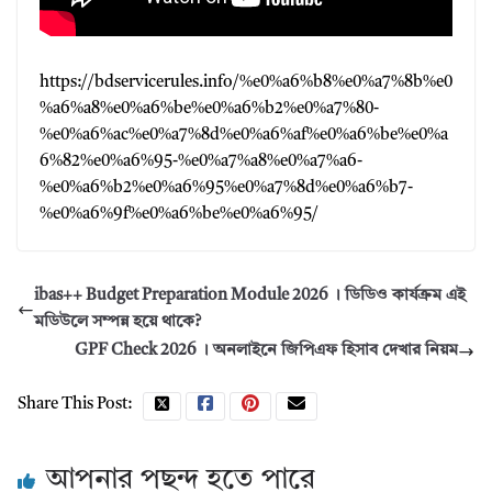
https://bdservicerules.info/%e0%a6%b8%e0%a7%8b%e0
%a6%a8%e0%a6%be%e0%a6%b2%e0%a7%80-
%e0%a6%ac%e0%a7%8d%e0%a6%af%e0%a6%be%e0%a
6%82%e0%a6%95-%e0%a7%a8%e0%a7%a6-
%e0%a6%b2%e0%a6%95%e0%a7%8d%e0%a6%b7-
%e0%a6%9f%e0%a6%be%e0%a6%95/
ibas++ Budget Preparation Module 2026 । ডিডিও কার্যক্রম এই
মডিউলে সম্পন্ন হয়ে থাকে?
GPF Check 2026 । অনলাইনে জিপিএফ হিসাব দেখার নিয়ম
Share This Post:
আপনার পছন্দ হতে পারে