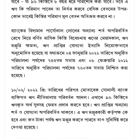
যাবে – যা ৯৬ কিস্তিতে ৮ বছর ধরে পরিশোধ করা যাবে। তবে এ
ঋণ কি পরিমাণ পাবেন তা নির্ভর করবে বেসিক বেতনের উপর-
কোন ভাবেই কিস্তির পরিমাণ মূল বেতন অতিক্রম করবে না।
ব্যাংকের বিদ্যমান পার্সোনাল লােনের অন্যান্য শর্ত অপরিবর্তিত
রেখে নিয়ে বর্ণিত মাসিক কিস্তি বিবেচনায় ঋণের মেয়াদকাল, ঋণ
মঞ্জুরি ক্ষমতা, ঋণ প্রাপ্তির যােগ্যতা ইত্যাদি নিমােক্তভাবে
অনুমােদিত হয়েছে যা যথাক্রমে ০৪ জানুয়ারি ২০২২ তারিখে অনুষ্ঠিত
পরিচালনা পর্ষদের ৭৫৫তম সভায় এবং ০৮ ফেব্রুয়ারি ২০১২
তারিখে অনুষ্ঠিত পরিচালনা পর্ষদের ৭৬০তন সভায় নিশ্চিত করা
হয়েছে।
১০/০২/ ২০২২ খ্রি: তারিখের পরিপত্র মোতাবেক সোনালী ব্যাংক
ব্যক্তিগত ঋণ নীতিমালায় পরিবর্তন আনল। এখানে ৯৬ কিস্তিতে
ঋণকৃত অর্থ সুদসহ ফেরত প্রদান করতে হবে। ঋণ প্রাপ্তির অন্যান্য
শর্ত ও যোগ্যতা অপরিবর্তিত থাকবে। এ ঋণ মঞ্জুরকারী কর্তৃপক্ষ কে
হবে এবং কত টাকা পর্যন্ত ঋণ মঞ্জুর করতে পারবে তাও সুনির্দিষ্ট করে
দেওয়া হয়েছে।