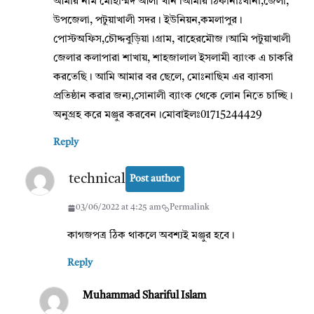
আমার নাম মোহাম্মদ আলী খান।আমার ঠিকানাঃথানা,জেলা,
উপজেলা, পটুয়াখালী সদর। ইউনিয়ন,কমলাপুর।
পোস্টঅফিস,চৌদ্দবুড়িয়া।গ্রাম, বাহেরমৌজ।আমি পটুয়াখালী
জেলার কলাপারা শাখায়, শাহজালাল ইসলামী ব্যাংক এ চাকরি
করতেছি। আমি আমার বর ছেলে, মোঃনাছিম এর ব্যাবসা
প্রতিষ্ঠান করার জন্য,সোনালী ব্যাংক থেকে লোন নিতে চাচ্ছি।
অনুগ্রহ করে মঞ্জুর করবেন।মোবাইলঃ01715244429
Reply
technical
Post author
03/06/2022 at 4:25 am
Permalink
কাগজপত্র ঠিক থাকলে অবশ্যই মঞ্জুর হবে।
Reply
Muhammad Shariful Islam