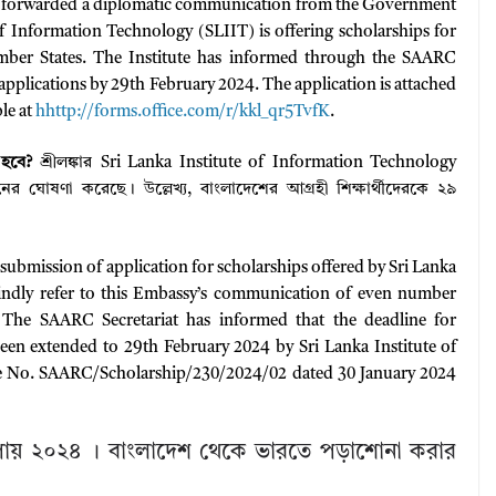
has forwarded a diplomatic communication from the Government
of Information Technology (SLIIT) is offering scholarships for
ber States. The Institute has informed through the SAARC
r applications by 29th February 2024. The application is attached
ble at
hhttp://forms.office.com/r/kkl_qr5TvfK
.
হবে?
শ্রীলঙ্কার Sri Lanka Institute of Information Technology
্রদানের ঘোষণা করেছে। উল্লেখ্য, বাংলাদেশের আগ্রহী শিক্ষার্থীদেরকে ২৯
submission of application for scholarships offered by Sri Lanka
Kindly refer to this Embassy’s communication of even number
 The SAARC Secretariat has informed that the deadline for
been extended to 29th February 2024 by Sri Lanka Institute of
e No. SAARC/Scholarship/230/2024/02 dated 30 January 2024
উপায় ২০২৪ । বাংলাদেশ থেকে ভারতে পড়াশোনা করার