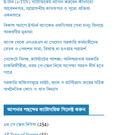
ই-টিন (e-TIN) সার্টিফিকেট বাতিল করবেন কীভাবে?
আবেদনপত্র, প্রয়োজনীয় কাগজপত্র ও পুরো প্রক্রিয়া
একনজরে
বিকাশ অ্যাপে ইস্টার্ন ব্যাংকের এফডিআর সেবা চালু: মিলছে
আকর্ষণীয় মুনাফা
ব্যাংক থেকে এসএমএস না পেলেও সরকারি কর্মচারীদের
বেতন ও পেনশন জমা, বিভ্রান্ত না হওয়ার পরামর্শ
গেজেটে বিলম্ব, কাটছাঁটের আশঙ্কা: অনিশ্চয়তায় সরকারি
চাকরিজীবীরা, নবম পে-স্কেল নিয়ে অপেক্ষা আরও দীর্ঘ হতে
পারে
সরকারি অফিসসমূহে লাইট, ফ্যান ও মাল্টিপ্লাগ ক্রয়ের সঠিক
অর্থনৈতিক কোড ও খাত বিন্যাস
আপনার পছন্দের ক্যাটাগরিজ সিলেক্ট করুন
৯ম পে স্কেল নিউজ
(254)