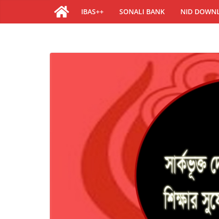
IBAS++
SONALI BANK
NID DOWN