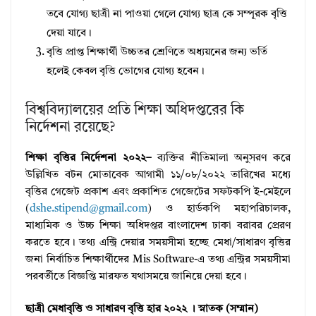
তবে যোগ্য ছাত্রী না পাওয়া গেলে যোগ্য ছাত্র কে সম্পূরক বৃত্তি
দেয়া যাবে।
বৃত্তি প্রাপ্ত শিক্ষার্থী উচ্চতর শ্রেণিতে অধ্যয়নের জন্য ভর্তি
হলেই কেবল বৃত্তি ভােগের যোগ্য হবেন।
বিশ্ববিদ্যালয়ের প্রতি শিক্ষা অধিদপ্তরের কি
নির্দেশনা রয়েছে?
শিক্ষা বৃত্তির নির্দেশনা ২০২২–
ব্যক্তির নীতিমালা অনুসরণ করে
উল্লিখিত বটন মােতাবেক আগামী ১১/০৮/২০২২ তারিখের মধ্যে
বৃত্তির গেজেট প্রকাশ এবং প্রকাশিত গেজেটের সফটকপি ই-মেইলে
(
dshe.stipend@gmail.com
) ও হার্ডকপি মহাপরিচালক,
মাধ্যমিক ও উচ্চ শিক্ষা অধিদপ্তর বাংলাদেশ ঢাকা বরাবর প্রেরণ
করতে হবে। তথ্য এন্ট্রি দেয়ার সময়সীমা হচ্ছে মেধা/সাধারণ বৃত্তির
জনা নির্বাচিত শিক্ষার্থীদের Mis Software-এ তথ্য এন্ট্রির সময়সীমা
পরবর্তীতে বিজ্ঞপ্তি মারফত যথাসময়ে জানিয়ে দেয়া হবে।
ছাত্রী মেধাবৃত্তি ও সাধারণ বৃত্তি হার ২০২২ । স্নাতক (সম্মান)