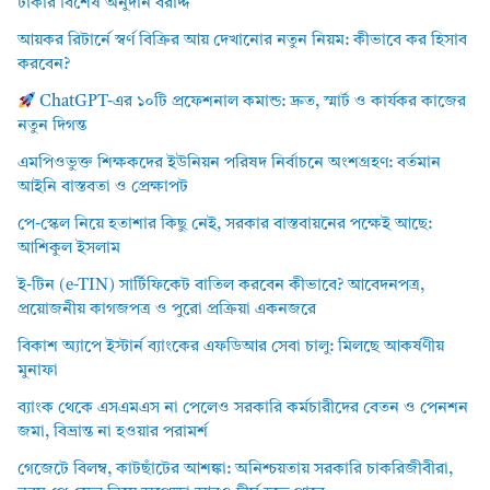
টাকার বিশেষ অনুদান বরাদ্দ
আয়কর রিটার্নে স্বর্ণ বিক্রির আয় দেখানোর নতুন নিয়ম: কীভাবে কর হিসাব
করবেন?
ChatGPT-এর ১০টি প্রফেশনাল কমান্ড: দ্রুত, স্মার্ট ও কার্যকর কাজের
নতুন দিগন্ত
এমপিওভুক্ত শিক্ষকদের ইউনিয়ন পরিষদ নির্বাচনে অংশগ্রহণ: বর্তমান
আইনি বাস্তবতা ও প্রেক্ষাপট
পে-স্কেল নিয়ে হতাশার কিছু নেই, সরকার বাস্তবায়নের পক্ষেই আছে:
আশিকুল ইসলাম
ই-টিন (e-TIN) সার্টিফিকেট বাতিল করবেন কীভাবে? আবেদনপত্র,
প্রয়োজনীয় কাগজপত্র ও পুরো প্রক্রিয়া একনজরে
বিকাশ অ্যাপে ইস্টার্ন ব্যাংকের এফডিআর সেবা চালু: মিলছে আকর্ষণীয়
মুনাফা
ব্যাংক থেকে এসএমএস না পেলেও সরকারি কর্মচারীদের বেতন ও পেনশন
জমা, বিভ্রান্ত না হওয়ার পরামর্শ
গেজেটে বিলম্ব, কাটছাঁটের আশঙ্কা: অনিশ্চয়তায় সরকারি চাকরিজীবীরা,