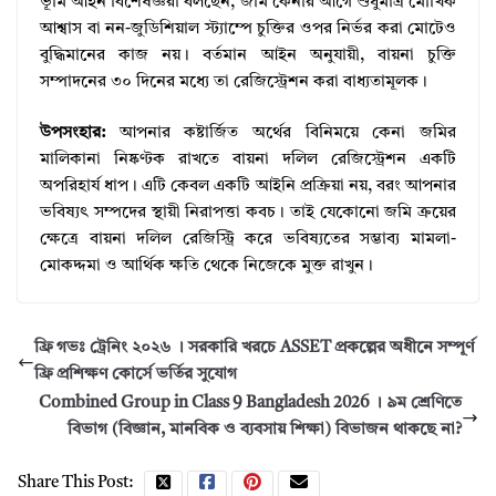
ভূমি আইন বিশেষজ্ঞরা বলছেন, জমি কেনার আগে শুধুমাত্র মৌখিক
আশ্বাস বা নন-জুডিশিয়াল স্ট্যাম্পে চুক্তির ওপর নির্ভর করা মোটেও
বুদ্ধিমানের কাজ নয়। বর্তমান আইন অনুযায়ী, বায়না চুক্তি
সম্পাদনের ৩০ দিনের মধ্যে তা রেজিস্ট্রেশন করা বাধ্যতামূলক।
উপসংহার:
আপনার কষ্টার্জিত অর্থের বিনিময়ে কেনা জমির
মালিকানা নিষ্কণ্টক রাখতে বায়না দলিল রেজিস্ট্রেশন একটি
অপরিহার্য ধাপ। এটি কেবল একটি আইনি প্রক্রিয়া নয়, বরং আপনার
ভবিষ্যৎ সম্পদের স্থায়ী নিরাপত্তা কবচ। তাই যেকোনো জমি ক্রয়ের
ক্ষেত্রে বায়না দলিল রেজিস্ট্রি করে ভবিষ্যতের সম্ভাব্য মামলা-
মোকদ্দমা ও আর্থিক ক্ষতি থেকে নিজেকে মুক্ত রাখুন।
ফ্রি গভঃ ট্রেনিং ২০২৬ । সরকারি খরচে ASSET প্রকল্পের অধীনে সম্পূর্ণ
ফ্রি প্রশিক্ষণ কোর্সে ভর্তির সুযোগ
Combined Group in Class 9 Bangladesh 2026 । ৯ম শ্রেণিতে
বিভাগ (বিজ্ঞান, মানবিক ও ব্যবসায় শিক্ষা) বিভাজন থাকছে না?
Share This Post: