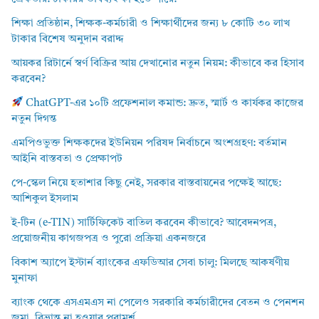
শিক্ষা প্রতিষ্ঠান, শিক্ষক-কর্মচারী ও শিক্ষার্থীদের জন্য ৮ কোটি ৩০ লাখ
টাকার বিশেষ অনুদান বরাদ্দ
আয়কর রিটার্নে স্বর্ণ বিক্রির আয় দেখানোর নতুন নিয়ম: কীভাবে কর হিসাব
করবেন?
ChatGPT-এর ১০টি প্রফেশনাল কমান্ড: দ্রুত, স্মার্ট ও কার্যকর কাজের
নতুন দিগন্ত
এমপিওভুক্ত শিক্ষকদের ইউনিয়ন পরিষদ নির্বাচনে অংশগ্রহণ: বর্তমান
আইনি বাস্তবতা ও প্রেক্ষাপট
পে-স্কেল নিয়ে হতাশার কিছু নেই, সরকার বাস্তবায়নের পক্ষেই আছে:
আশিকুল ইসলাম
ই-টিন (e-TIN) সার্টিফিকেট বাতিল করবেন কীভাবে? আবেদনপত্র,
প্রয়োজনীয় কাগজপত্র ও পুরো প্রক্রিয়া একনজরে
বিকাশ অ্যাপে ইস্টার্ন ব্যাংকের এফডিআর সেবা চালু: মিলছে আকর্ষণীয়
মুনাফা
ব্যাংক থেকে এসএমএস না পেলেও সরকারি কর্মচারীদের বেতন ও পেনশন
জমা, বিভ্রান্ত না হওয়ার পরামর্শ