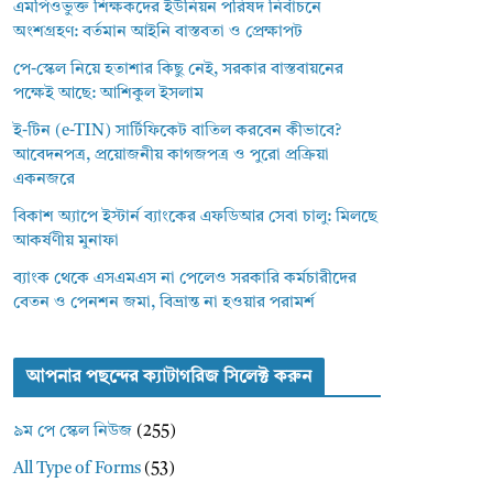
এমপিওভুক্ত শিক্ষকদের ইউনিয়ন পরিষদ নির্বাচনে
অংশগ্রহণ: বর্তমান আইনি বাস্তবতা ও প্রেক্ষাপট
পে-স্কেল নিয়ে হতাশার কিছু নেই, সরকার বাস্তবায়নের
পক্ষেই আছে: আশিকুল ইসলাম
ই-টিন (e-TIN) সার্টিফিকেট বাতিল করবেন কীভাবে?
আবেদনপত্র, প্রয়োজনীয় কাগজপত্র ও পুরো প্রক্রিয়া
একনজরে
বিকাশ অ্যাপে ইস্টার্ন ব্যাংকের এফডিআর সেবা চালু: মিলছে
আকর্ষণীয় মুনাফা
ব্যাংক থেকে এসএমএস না পেলেও সরকারি কর্মচারীদের
বেতন ও পেনশন জমা, বিভ্রান্ত না হওয়ার পরামর্শ
আপনার পছন্দের ক্যাটাগরিজ সিলেক্ট করুন
৯ম পে স্কেল নিউজ
(255)
All Type of Forms
(53)