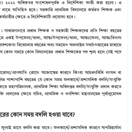
িত) ২০২২ অধিকতর সংশোধনপূর্বক এ নির্দেশিকা জারী করা হলো। এ
” নামে অভিহিত হবে। সরকারি প্রাথমিক বিদ্যালয়ে কর্মরত শিক্ষক এবং
্মচারীর ক্ষেত্রে এ নির্দেশিকাটি প্রযোজ্য হবে।
াঁ। সাধারণভাবে প্রধান শিক্ষক ও সহকারী শিক্ষকদের প্রতি শিক্ষা বছরের
াধ্যমে একই উপজেলা/থানা, আন্তঃউপজেলা/থানা, আন্তঃজেলা, আন্তঃবিভাগ
ষে আবশ্যকতা বিবেচনায় বছরের অন্য সময়েও অনলাইন সফটওয়্যারের মাধ্যমে
ে কোন সময়ে কোন বিদ্যালয়ের প্রধান শিক্ষকের পদ শূন্য হলে সেই পদে
ূরারোগ্য/প্রাণঘাতি রোগে আক্রান্তের কারণে কিংবা আচরণবিধি লংঘন বা
লির পাশাপাশি বছরের যে কোন সময় জনস্বার্থে/প্রশাসনিক বদলি/সংযুক্তি
্ষেত্রে মহাপরিচালক, প্রাথমিক শিক্ষা অধিদপ্তর বদলি/সংযুক্তি প্রদান করতে
্রদানের ক্ষেত্রে সচিব, প্রাথমিক ও গণশিক্ষা মন্ত্রণালয়ের পূর্বানুমোদন
বছরের কোন সময় বদলি হওয়া যাবে?
 জুলাই মাসে বদলি করা যাবে। জনস্বার্থে/প্রশাসনিক কারণে অপরিহার্যতা