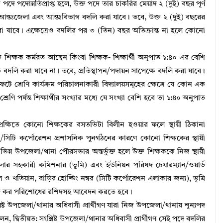
পদে পদোন্নতিপ্রাপ্ত হলে, উক্ত পদে তার চাকরির মেয়াদ ২ (দুই) বছর পূর্ণ
 আন্তঃজেলা এবং আন্তঃবিভাগ বদলি করা যাবে। তবে, উক্ত ২ (দুই) বছরের
া যাবে। এক্ষেত্রেও বদলির পর ৩ (তিন) বছর অতিক্রান্ত না হলে কোনো
 শিক্ষক কর্মরত আছেন কিংবা শিক্ষক- শিক্ষার্থী অনুপাত ১:৪০ এর বেশি
 বদলি করা যাবে না। তবে, প্রতিস্থাপন/পদায়ন সাপেক্ষে বদলি করা যাবে।
শিফটে শ্রেণি কার্যক্রম পরিচালনাকারী বিদ্যালয়সমূহের ক্ষেত্রে যে কোন এক
েণি পর্যন্ত শিক্ষার্থীর সংখ্যার মধ্যে যে সংখ্যা বেশি হবে তা ১:৪০ অনুপাত
্রেক্ষিতে কোনো শিক্ষকের বসতভিটা বিলীন হওয়ার ফলে স্থায়ী ঠিকানা
টি কর্পোরেশন প্রশাসনিক পুনর্গঠনের কারণে কোনো শিক্ষকের স্থায়ী
 ভিন্ন উপজেলা/থানা পৌরসভার অন্তর্ভুক্ত হলে উক্ত শিক্ষককে নিজ স্থায়ী
পজেলার সহকারী কমিশনার (ভূমি) এবং ইউনিয়ন পরিষদ চেযারম্যান/ওয়ার্ড
লিল ও খতিয়ান, বাড়ির হোল্ডিং নম্বর (সিটি কর্পোরেশন এলাকার জন্য), ভূমি
িষদ কর পরিশোধের রশিদসহ আবেদন করতে হবে।
ষ্ট উপজেলা/থানার অধিবাসী প্রার্থীগণ যারা নিজ উপজেলা/থানায় শূন্যপদ
েন, দ্বিতীয়ত: সংশ্লিষ্ট উপজেলা/থানার অধিবাসী প্রার্থীগণ সেই পদে বদলির