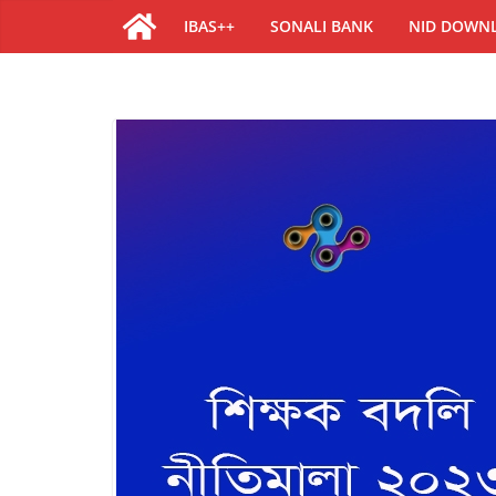
IBAS++
SONALI BANK
NID DOWN