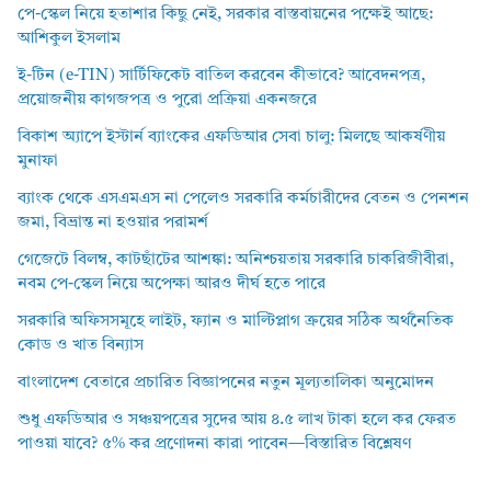
পে-স্কেল নিয়ে হতাশার কিছু নেই, সরকার বাস্তবায়নের পক্ষেই আছে:
আশিকুল ইসলাম
ই-টিন (e-TIN) সার্টিফিকেট বাতিল করবেন কীভাবে? আবেদনপত্র,
প্রয়োজনীয় কাগজপত্র ও পুরো প্রক্রিয়া একনজরে
বিকাশ অ্যাপে ইস্টার্ন ব্যাংকের এফডিআর সেবা চালু: মিলছে আকর্ষণীয়
মুনাফা
ব্যাংক থেকে এসএমএস না পেলেও সরকারি কর্মচারীদের বেতন ও পেনশন
জমা, বিভ্রান্ত না হওয়ার পরামর্শ
গেজেটে বিলম্ব, কাটছাঁটের আশঙ্কা: অনিশ্চয়তায় সরকারি চাকরিজীবীরা,
নবম পে-স্কেল নিয়ে অপেক্ষা আরও দীর্ঘ হতে পারে
সরকারি অফিসসমূহে লাইট, ফ্যান ও মাল্টিপ্লাগ ক্রয়ের সঠিক অর্থনৈতিক
কোড ও খাত বিন্যাস
বাংলাদেশ বেতারে প্রচারিত বিজ্ঞাপনের নতুন মূল্যতালিকা অনুমোদন
শুধু এফডিআর ও সঞ্চয়পত্রের সুদের আয় ৪.৫ লাখ টাকা হলে কর ফেরত
পাওয়া যাবে? ৫% কর প্রণোদনা কারা পাবেন—বিস্তারিত বিশ্লেষণ