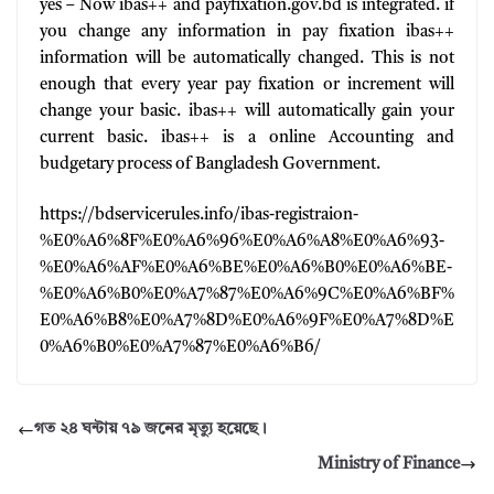
yes – Now ibas++ and payfixation.gov.bd is integrated. if
you change any information in pay fixation ibas++
information will be automatically changed. This is not
enough that every year pay fixation or increment will
change your basic. ibas++ will automatically gain your
current basic. ibas++ is a online Accounting and
budgetary process of Bangladesh Government.
https://bdservicerules.info/ibas-registraion-
%E0%A6%8F%E0%A6%96%E0%A6%A8%E0%A6%93-
%E0%A6%AF%E0%A6%BE%E0%A6%B0%E0%A6%BE-
%E0%A6%B0%E0%A7%87%E0%A6%9C%E0%A6%BF%
E0%A6%B8%E0%A7%8D%E0%A6%9F%E0%A7%8D%E
0%A6%B0%E0%A7%87%E0%A6%B6/
গত ২৪ ঘন্টায় ৭৯ জনের মৃত্যু হয়েছে।
Ministry of Finance