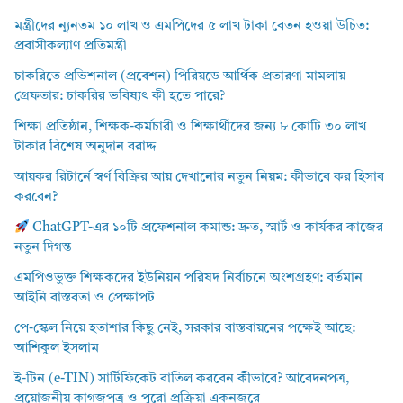
মন্ত্রীদের ন্যূনতম ১০ লাখ ও এমপিদের ৫ লাখ টাকা বেতন হওয়া উচিত:
প্রবাসীকল্যাণ প্রতিমন্ত্রী
চাকরিতে প্রভিশনাল (প্রবেশন) পিরিয়ডে আর্থিক প্রতারণা মামলায়
গ্রেফতার: চাকরির ভবিষ্যৎ কী হতে পারে?
শিক্ষা প্রতিষ্ঠান, শিক্ষক-কর্মচারী ও শিক্ষার্থীদের জন্য ৮ কোটি ৩০ লাখ
টাকার বিশেষ অনুদান বরাদ্দ
আয়কর রিটার্নে স্বর্ণ বিক্রির আয় দেখানোর নতুন নিয়ম: কীভাবে কর হিসাব
করবেন?
ChatGPT-এর ১০টি প্রফেশনাল কমান্ড: দ্রুত, স্মার্ট ও কার্যকর কাজের
নতুন দিগন্ত
এমপিওভুক্ত শিক্ষকদের ইউনিয়ন পরিষদ নির্বাচনে অংশগ্রহণ: বর্তমান
আইনি বাস্তবতা ও প্রেক্ষাপট
পে-স্কেল নিয়ে হতাশার কিছু নেই, সরকার বাস্তবায়নের পক্ষেই আছে:
আশিকুল ইসলাম
ই-টিন (e-TIN) সার্টিফিকেট বাতিল করবেন কীভাবে? আবেদনপত্র,
প্রয়োজনীয় কাগজপত্র ও পুরো প্রক্রিয়া একনজরে