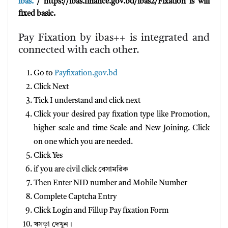
ibas.
/ https://ibas.finance.gov.bd/ibas2/Fixation is will
fixed basic.
Pay Fixation by ibas++ is integrated and
connected with each other.
Go to
Payfixation.gov.bd
Click Next
Tick I understand and click next
Click your desired pay fixation type like Promotion,
higher scale and time Scale and New Joining. Click
on one which you are needed.
Click Yes
if you are civil click বেসামরিক
Then Enter NID number and Mobile Number
Complete Captcha Entry
Click Login and Fillup Pay fixation Form
খসড়া দেখুন।