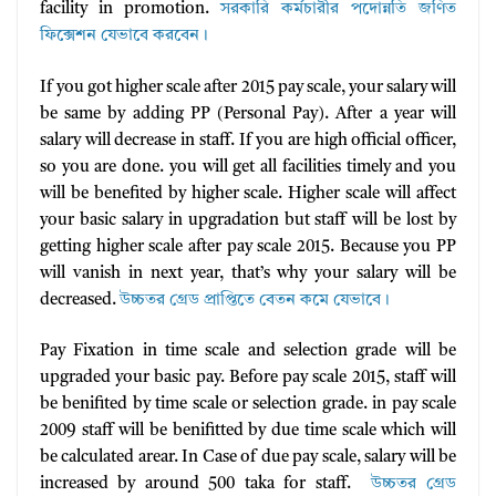
facility in promotion.
সরকারি কর্মচারীর পদোন্নতি জণিত
ফিক্সেশন যেভাবে করবেন।
If you got higher scale after 2015 pay scale, your salary will
be same by adding PP (Personal Pay). After a year will
salary will decrease in staff. If you are high official officer,
so you are done. you will get all facilities timely and you
will be benefited by higher scale. Higher scale will affect
your basic salary in upgradation but staff will be lost by
getting higher scale after pay scale 2015. Because you PP
will vanish in next year, that’s why your salary will be
decreased.
উচ্চতর গ্রেড প্রাপ্তিতে বেতন কমে যেভাবে।
Pay Fixation in time scale and selection grade will be
upgraded your basic pay. Before pay scale 2015, staff will
be benifited by time scale or selection grade. in pay scale
2009 staff will be benifitted by due time scale which will
be calculated arear. In Case of due pay scale, salary will be
increased by around 500 taka for staff.
উচ্চতর গ্রেড