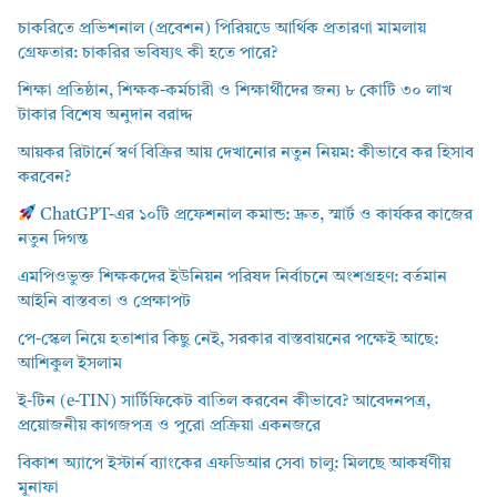
চাকরিতে প্রভিশনাল (প্রবেশন) পিরিয়ডে আর্থিক প্রতারণা মামলায়
গ্রেফতার: চাকরির ভবিষ্যৎ কী হতে পারে?
শিক্ষা প্রতিষ্ঠান, শিক্ষক-কর্মচারী ও শিক্ষার্থীদের জন্য ৮ কোটি ৩০ লাখ
টাকার বিশেষ অনুদান বরাদ্দ
আয়কর রিটার্নে স্বর্ণ বিক্রির আয় দেখানোর নতুন নিয়ম: কীভাবে কর হিসাব
করবেন?
ChatGPT-এর ১০টি প্রফেশনাল কমান্ড: দ্রুত, স্মার্ট ও কার্যকর কাজের
নতুন দিগন্ত
এমপিওভুক্ত শিক্ষকদের ইউনিয়ন পরিষদ নির্বাচনে অংশগ্রহণ: বর্তমান
আইনি বাস্তবতা ও প্রেক্ষাপট
পে-স্কেল নিয়ে হতাশার কিছু নেই, সরকার বাস্তবায়নের পক্ষেই আছে:
আশিকুল ইসলাম
ই-টিন (e-TIN) সার্টিফিকেট বাতিল করবেন কীভাবে? আবেদনপত্র,
প্রয়োজনীয় কাগজপত্র ও পুরো প্রক্রিয়া একনজরে
বিকাশ অ্যাপে ইস্টার্ন ব্যাংকের এফডিআর সেবা চালু: মিলছে আকর্ষণীয়
মুনাফা