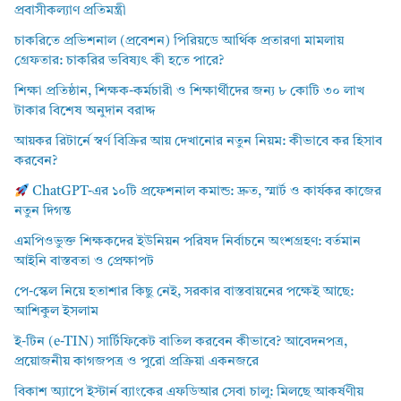
প্রবাসীকল্যাণ প্রতিমন্ত্রী
চাকরিতে প্রভিশনাল (প্রবেশন) পিরিয়ডে আর্থিক প্রতারণা মামলায়
গ্রেফতার: চাকরির ভবিষ্যৎ কী হতে পারে?
শিক্ষা প্রতিষ্ঠান, শিক্ষক-কর্মচারী ও শিক্ষার্থীদের জন্য ৮ কোটি ৩০ লাখ
টাকার বিশেষ অনুদান বরাদ্দ
আয়কর রিটার্নে স্বর্ণ বিক্রির আয় দেখানোর নতুন নিয়ম: কীভাবে কর হিসাব
করবেন?
ChatGPT-এর ১০টি প্রফেশনাল কমান্ড: দ্রুত, স্মার্ট ও কার্যকর কাজের
নতুন দিগন্ত
এমপিওভুক্ত শিক্ষকদের ইউনিয়ন পরিষদ নির্বাচনে অংশগ্রহণ: বর্তমান
আইনি বাস্তবতা ও প্রেক্ষাপট
পে-স্কেল নিয়ে হতাশার কিছু নেই, সরকার বাস্তবায়নের পক্ষেই আছে:
আশিকুল ইসলাম
ই-টিন (e-TIN) সার্টিফিকেট বাতিল করবেন কীভাবে? আবেদনপত্র,
প্রয়োজনীয় কাগজপত্র ও পুরো প্রক্রিয়া একনজরে
বিকাশ অ্যাপে ইস্টার্ন ব্যাংকের এফডিআর সেবা চালু: মিলছে আকর্ষণীয়