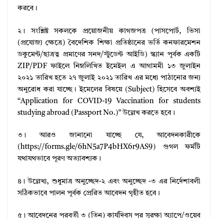
করবে।
২। সংশ্লিষ্ট সকলকে প্রয়োজনীয় কাগজপত্র (পাসপোর্ট, ভিসা
(প্রযোজ্য ক্ষেত্রে) বৈদেশিক শিক্ষা প্রতিষ্ঠানের ভর্তি কনফারমেশন
ডকুমেন্ট/ছাত্রত্ব প্রমাণের সনদ/স্টুডেন্ট আইডি) স্ক্যান পূর্বক একটি
ZIP/PDF ফাইলে নিম্নলিখিত ইমেইল এ আগামমী ১৩ জুলাইন
২০২১ তারিখ হতে ২৭ জুলাই ২০২১ তারিখ এর মধ্যে পাঠানোর জন্য
অনুরোধ করা যাচ্ছে। ইমেলের বিষয়ে (Subject) হিসেবে অবশ্যই
“Application for COVID-19 Vaccination for students
studying abroad (Passport No.)” উল্লেখ করতে হবে।
৩। আরও জানানো যাচ্ছে যে, আবেদনকারীকে
(https://forms.gle/6hN5a7P4bHX6r9AS9) গুগল ফর্মটি
যথাযথভাবে পূরণ অত্যাবশ্যক।
৪। উল্লেখ্য, শুধুমাত্র অনুচ্ছেদ-২ এবং অনুচ্ছেদ -৩ এর নির্দেশাবলী
সঠিকভাবে পালন পূর্বক প্রেরিত আবেদন গৃহীত হবে।
৫। আবেদনের পরবর্তী ৩ (তিন) কার্যদিবস পর সুরক্ষা অ্যাপে/ওয়েব