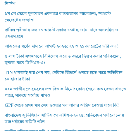
নির্দেশ
৯ম পে স্কেলে মূলবেতন একবারে বাস্তবায়নের আলোচনা, আগস্টে
গেজেটের প্রত্যাশা
দাখিল পরীক্ষার ফল ১০ আগস্ট সকাল ১০টায়, জানা যাবে অনলাইন ও
এসএমএসে
আজকের স্বর্ণের দাম ১০ আগস্ট ২০২৬: ২২ ও ২১ ক্যারেটের ভরি কত?
৫ লাখ টাকা সঞ্চয়পত্রে বিনিয়োগ করে ৬ বছরে দ্বিগুণ করার পরিকল্পনা,
মুনাফা যাবে ডিপিএস-এ?
TIN থাকলেই দায় শেষ নয়, দেরিতে রিটার্নে গুনতে হতে পারে অতিরিক্ত
১০ হাজার টাকা
নবম জাতীয় পে-স্কেলের প্রস্তাবিত কাঠামো: কোন গ্রেডে কত বেতন বাড়তে
পারে, থাকছে সর্বোচ্চ ধাপও
GPF থেকে প্রথম ঋণ শেষ হওয়ার পর আবার অগ্রিম নেওয়া যাবে কি?
বাংলাদেশ জুডিশিয়াল সার্ভিস পে কমিশন-২০২৫: প্রতিবেদন পর্যালোচনায়
উচ্চপর্যায়ের কমিটি গঠন