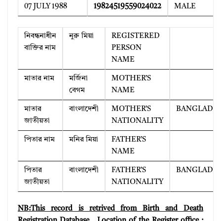
07 JULY 1988
19824519559024022
MALE
নিবন্ধনাধীন
নুরু মিয়া
REGISTERED
বাক্তির নাম
PERSON
NAME
মাতার নাম
মর্জিনা
MOTHER’S
বেগম
NAME
মাতার
বাংলাদেশী
MOTHER’S
BANGLADE
জাতীয়তা
NATIONALITY
পিতার নাম
মনির মিয়া
FATHER’S
NAME
পিতার
বাংলাদেশী
FATHER’S
BANGLADE
জাতীয়তা
NATIONALITY
NB:This record is retrived from Birth and Death
Registration Database
. Location of the Register office :