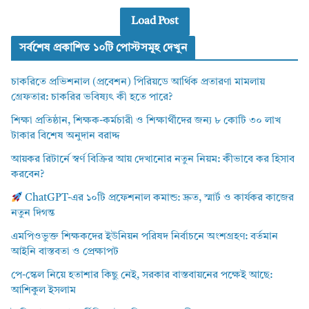
Load Post
সর্বশেষ প্রকাশিত ১০টি পোস্টসমূহ দেখুন
চাকরিতে প্রভিশনাল (প্রবেশন) পিরিয়ডে আর্থিক প্রতারণা মামলায়
গ্রেফতার: চাকরির ভবিষ্যৎ কী হতে পারে?
শিক্ষা প্রতিষ্ঠান, শিক্ষক-কর্মচারী ও শিক্ষার্থীদের জন্য ৮ কোটি ৩০ লাখ
টাকার বিশেষ অনুদান বরাদ্দ
আয়কর রিটার্নে স্বর্ণ বিক্রির আয় দেখানোর নতুন নিয়ম: কীভাবে কর হিসাব
করবেন?
ChatGPT-এর ১০টি প্রফেশনাল কমান্ড: দ্রুত, স্মার্ট ও কার্যকর কাজের
নতুন দিগন্ত
এমপিওভুক্ত শিক্ষকদের ইউনিয়ন পরিষদ নির্বাচনে অংশগ্রহণ: বর্তমান
আইনি বাস্তবতা ও প্রেক্ষাপট
পে-স্কেল নিয়ে হতাশার কিছু নেই, সরকার বাস্তবায়নের পক্ষেই আছে:
আশিকুল ইসলাম