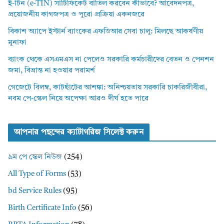
ই-টিন (e-TIN) সার্টিফিকেট বাতিল করবেন কীভাবে? আবেদনপত্র,
প্রয়োজনীয় কাগজপত্র ও পুরো প্রক্রিয়া একনজরে
বিকাশ অ্যাপে ইস্টার্ন ব্যাংকের এফডিআর সেবা চালু: মিলছে আকর্ষণীয়
মুনাফা
ব্যাংক থেকে এসএমএস না পেলেও সরকারি কর্মচারীদের বেতন ও পেনশন
জমা, বিভ্রান্ত না হওয়ার পরামর্শ
গেজেটে বিলম্ব, কাটছাঁটের আশঙ্কা: অনিশ্চয়তায় সরকারি চাকরিজীবীরা,
নবম পে-স্কেল নিয়ে অপেক্ষা আরও দীর্ঘ হতে পারে
আপনার পছন্দের ক্যাটাগরিজ সিলেক্ট করুন
৯ম পে স্কেল নিউজ
(254)
All Type of Forms
(53)
bd Service Rules
(95)
Birth Certificate Info
(56)