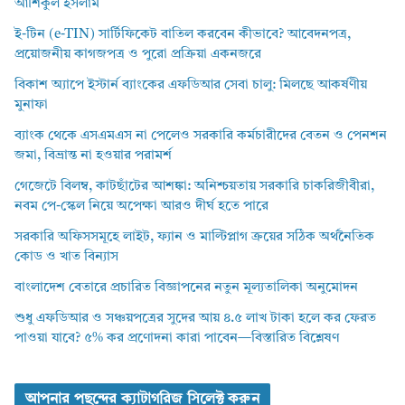
আশিকুল ইসলাম
ই-টিন (e-TIN) সার্টিফিকেট বাতিল করবেন কীভাবে? আবেদনপত্র,
প্রয়োজনীয় কাগজপত্র ও পুরো প্রক্রিয়া একনজরে
বিকাশ অ্যাপে ইস্টার্ন ব্যাংকের এফডিআর সেবা চালু: মিলছে আকর্ষণীয়
মুনাফা
ব্যাংক থেকে এসএমএস না পেলেও সরকারি কর্মচারীদের বেতন ও পেনশন
জমা, বিভ্রান্ত না হওয়ার পরামর্শ
গেজেটে বিলম্ব, কাটছাঁটের আশঙ্কা: অনিশ্চয়তায় সরকারি চাকরিজীবীরা,
নবম পে-স্কেল নিয়ে অপেক্ষা আরও দীর্ঘ হতে পারে
সরকারি অফিসসমূহে লাইট, ফ্যান ও মাল্টিপ্লাগ ক্রয়ের সঠিক অর্থনৈতিক
কোড ও খাত বিন্যাস
বাংলাদেশ বেতারে প্রচারিত বিজ্ঞাপনের নতুন মূল্যতালিকা অনুমোদন
শুধু এফডিআর ও সঞ্চয়পত্রের সুদের আয় ৪.৫ লাখ টাকা হলে কর ফেরত
পাওয়া যাবে? ৫% কর প্রণোদনা কারা পাবেন—বিস্তারিত বিশ্লেষণ
আপনার পছন্দের ক্যাটাগরিজ সিলেক্ট করুন