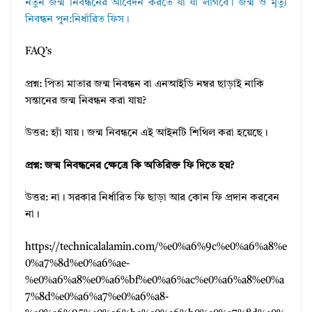
নতুন জন্ম নিবন্ধনের আবেদন করতে যা যা লাগবে।
জন্ম ও মৃত্যু
নিবন্ধন পুন:নির্ধারিত ফিস।
FAQ’s
প্রশ্ন: পিতা মাতার জন্ম নিবন্ধন বা এনআইডি নম্বর ছাড়াই নাকি
সন্তানের জন্ম নিবন্ধন করা যায়?
উত্তর: হ্যাঁ যায়। জন্ম নিবন্ধনে এই আইনটি শিথিল করা হয়েছে।
প্রশ্ন: জন্ম নিবন্ধনের ক্ষেত্রে কি অতিরিক্ত ফি দিতে হয়?
উত্তর: না। সরকার নির্ধারিত ফি ছাড়া আর কোন ফি প্রদান করবেন
না।
https://technicalalamin.com/%e0%a6%9c%e0%a6%a8%e
0%a7%8d%e0%a6%ae-
%e0%a6%a8%e0%a6%bf%e0%a6%ac%e0%a6%a8%e0%a
7%8d%e0%a6%a7%e0%a6%a8-