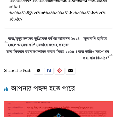
%e0%a6%95%e0%a6%be%e0%a6%b0%e0%a7%8d%e0%
a6%a1-
%e0%a6%85%e0%a6%a8%e0%a6%b2%e0%a6%be%e0%
a6%87/
জন্ম/মৃত্যু সনদের ডুপ্লিকেট কপির আবেদন ২০২৪ । মুল কপি হারিয়ে
গেলে আরেক কপি যেভাবে সংগ্রহ করবেন
জন্ম নিবন্ধন বয়স সংশোধন করার নিয়ম ২০২৪ । জন্ম তারিখ সংশোধন
করা যায় কিভাবে?
Share This Post:
আপনার পছন্দ হতে পারে