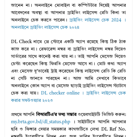
জানেন না। অনলাইনে মোবাইল বা কম্পিউটার দিয়েই আপনার
আবেদনের অবস্থা বা আপনার ড্রাইভিং লাইসেন্স রেডি কিনা তা
অনলাইনে চেক করতে পারেন।
ড্রাইভিং লাইসেন্স চেক 2024 ।
অনলাইনে ড্রাইভিং লাইসেন্স চেক ২০২৪
DL Check নামে প্লে স্টোরে একটি অ্যাপ রয়েছে কিন্তু ঠিক ঠাক
কাজ করে না। রেফারেন্স নম্বর বা ড্রাইভিং লাইসেন্স নম্বর দিয়েও
সার্ভারের সাথে কানেক্ট করা যায় না। তাই আপনি মেসেজ দিয়েও
চেস্টা করেছেন কিন্তু ফিরতি মেসেজ আসে না। মোট কথা অ্যাপ
এবং মেসেজ দু’ভাবেই ট্রাই করেছেন কিন্তু লাইসেন্স রেডি কি রেডি
না সেটি জানতে পারছেন না। আজ আমি দেখাবে কিভাবে
অনলাইনে কোন অ্যাপ বা মেসেজ ছাড়াই ড্রাইভিং লাইসেন্স স্ট্যাটাস
চেক করা যায়।
DL checker online । ড্রাইভিং লাইসেন্স চেক
করার সফটওয়্যার ২০২৩
প্রথমে আপনি
বিআরটিএ’র তথ্য সম্ভার
ওয়েবসাইটটি ভিজিট করুন:
my.brta.gov.bd/dl_status.php
। সাইটটিতে আপনি আপনার
ছবি ও ফিঙ্গার দেয়ার সময়কার কাগজটিতে লেখা DL Ref No.
নম্বরটি ইংরেজীতে লিখুন এবং জন্ম তারিখ ইংরেজীতে লিখুন।