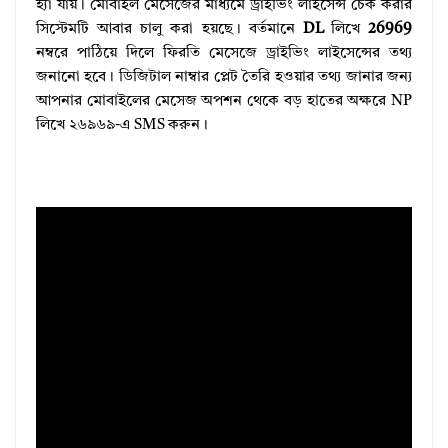
হ্যাঁ যায়। মোবাইল মেসেজের মাধ্যমে ড্রাইভিং লাইসেন্স চেক করার
সিস্টেমটি আবার চালু করা হয়ছে। বর্তমানে
DL
লিখে
26969
নম্বরে পাঠিয়ে দিলে ফিরতি মেসেজে ড্রাইভিং লাইসেন্সের তথ্য
জনানো হবে। ডিজিটাল নাম্বার প্লেট তৈরি হওয়ার তথ্য জানার জন্য
আপনার মোবাইলের মেসেজ অপশন থেকে বড় হাতের অক্ষরে NP
লিখে ২৬৯৬৯-এ SMS করুন।