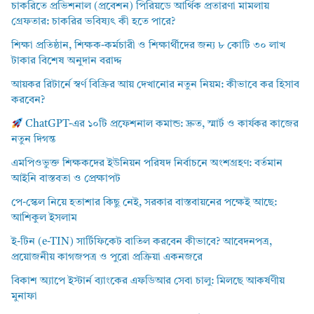
চাকরিতে প্রভিশনাল (প্রবেশন) পিরিয়ডে আর্থিক প্রতারণা মামলায়
গ্রেফতার: চাকরির ভবিষ্যৎ কী হতে পারে?
শিক্ষা প্রতিষ্ঠান, শিক্ষক-কর্মচারী ও শিক্ষার্থীদের জন্য ৮ কোটি ৩০ লাখ
টাকার বিশেষ অনুদান বরাদ্দ
আয়কর রিটার্নে স্বর্ণ বিক্রির আয় দেখানোর নতুন নিয়ম: কীভাবে কর হিসাব
করবেন?
ChatGPT-এর ১০টি প্রফেশনাল কমান্ড: দ্রুত, স্মার্ট ও কার্যকর কাজের
নতুন দিগন্ত
এমপিওভুক্ত শিক্ষকদের ইউনিয়ন পরিষদ নির্বাচনে অংশগ্রহণ: বর্তমান
আইনি বাস্তবতা ও প্রেক্ষাপট
পে-স্কেল নিয়ে হতাশার কিছু নেই, সরকার বাস্তবায়নের পক্ষেই আছে:
আশিকুল ইসলাম
ই-টিন (e-TIN) সার্টিফিকেট বাতিল করবেন কীভাবে? আবেদনপত্র,
প্রয়োজনীয় কাগজপত্র ও পুরো প্রক্রিয়া একনজরে
বিকাশ অ্যাপে ইস্টার্ন ব্যাংকের এফডিআর সেবা চালু: মিলছে আকর্ষণীয়
মুনাফা