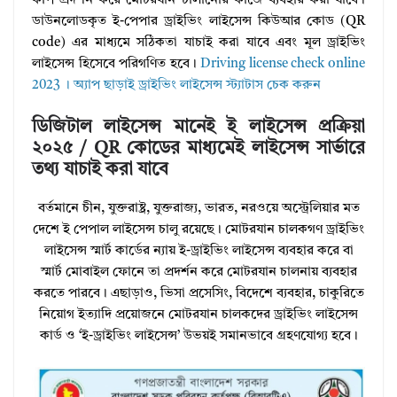
কপি প্রদর্শন করে মোটরযান চালানোর কাজে ব্যবহার করা যাবে।
ডাউনলোডকৃত ই-পেপার ড্রাইভিং লাইসেন্স কিউআর কোড (QR
code) এর মাধ্যমে সঠিকতা যাচাই করা যাবে এবং মূল ড্রাইভিং
লাইসেন্স হিসেবে পরিগণিত হবে।
Driving license check online
2023 । অ্যাপ ছাড়াই ড্রাইভিং লাইসেন্স স্ট্যাটাস চেক করুন
ডিজিটাল লাইসেন্স মানেই ই লাইসেন্স প্রক্রিয়া
২০২৫ / QR কোডের মাধ্যমেই লাইসেন্স সার্ভারে
তথ্য যাচাই করা যাবে
বর্তমানে চীন, যুক্তরাষ্ট্র, যুক্তরাজ্য, ভারত, নরওয়ে অস্ট্রেলিয়ার মত
দেশে ই পেপাল লাইসেন্স চালু রয়েছে। মোটরযান চালকগণ ড্রাইভিং
লাইসেন্স স্মার্ট কার্ডের ন্যায় ই-ড্রাইভিং লাইসেন্স ব্যবহার করে বা
স্মার্ট মোবাইল ফোনে তা প্রদর্শন করে মোটরযান চালনায় ব্যবহার
করতে পারবে। এছাড়াও, ভিসা প্রসেসিং, বিদেশে ব্যবহার, চাকুরিতে
নিয়োগ ইত্যাদি প্রয়োজনে মোটরযান চালকদের ড্রাইভিং লাইসেন্স
কার্ড ও ‘ই-ড্রাইভিং লাইসেন্স’ উভয়ই সমানভাবে গ্রহণযোগ্য হবে।