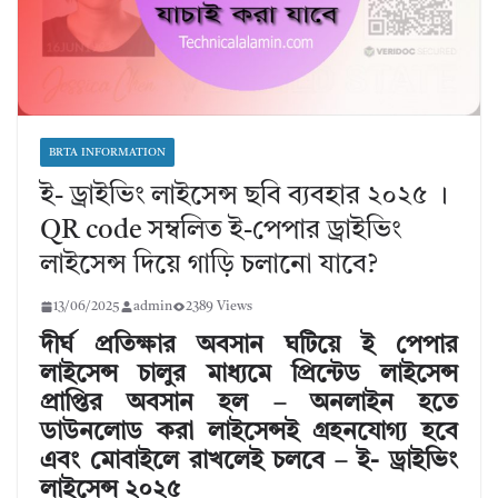
BRTA INFORMATION
ই- ড্রাইভিং লাইসেন্স ছবি ব্যবহার ২০২৫ ।
QR code সম্বলিত ই-পেপার ড্রাইভিং
লাইসেন্স দিয়ে গাড়ি চলানো যাবে?
13/06/2025
admin
2389 Views
দীর্ঘ প্রতিক্ষার অবসান ঘটিয়ে ই পেপার
লাইসেন্স চালুর মাধ্যমে প্রিন্টেড লাইসেন্স
প্রাপ্তির অবসান হল – অনলাইন হতে
ডাউনলোড করা লাইসেন্সই গ্রহনযোগ্য হবে
এবং মোবাইলে রাখলেই চলবে – ই- ড্রাইভিং
লাইসেন্স ২০২৫