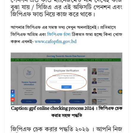
পেনশন এন্ড ফান্ড ম্যানেজমেন্ট নাম দেখেই কাজ
বুঝা যায় / সিজিএ এর এই অফিসটি পেনশন এবং
জিপিএফ ফান্ড নিয়ে কাজ করে থাকে।
আপনার জিপিএফ এর সমস্ত তথ্য দেখুন অনলাইনেই। প্রতিমাসে
জিপিএফ অগ্রিম এবং
জিপিএফ চাঁদা
ঠিকমত জমা হচ্ছে কিনা খোজ
করুন এখনই-
www.cafopfm.gov.bd
Caption: gpf online checking process 2024 । জিপিএফ চেক
করার সহজ পদ্ধতি
জিপিএফ চেক করার পদ্ধতি ২০২৬ । আপনি নিজ