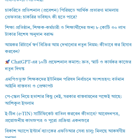
প্রবাসীকল্যাণ প্রতিমন্ত্রী
চাকরিতে প্রভিশনাল (প্রবেশন) পিরিয়ডে আর্থিক প্রতারণা মামলায়
গ্রেফতার: চাকরির ভবিষ্যৎ কী হতে পারে?
শিক্ষা প্রতিষ্ঠান, শিক্ষক-কর্মচারী ও শিক্ষার্থীদের জন্য ৮ কোটি ৩০ লাখ
টাকার বিশেষ অনুদান বরাদ্দ
আয়কর রিটার্নে স্বর্ণ বিক্রির আয় দেখানোর নতুন নিয়ম: কীভাবে কর হিসাব
করবেন?
ChatGPT-এর ১০টি প্রফেশনাল কমান্ড: দ্রুত, স্মার্ট ও কার্যকর কাজের
নতুন দিগন্ত
এমপিওভুক্ত শিক্ষকদের ইউনিয়ন পরিষদ নির্বাচনে অংশগ্রহণ: বর্তমান
আইনি বাস্তবতা ও প্রেক্ষাপট
পে-স্কেল নিয়ে হতাশার কিছু নেই, সরকার বাস্তবায়নের পক্ষেই আছে:
আশিকুল ইসলাম
ই-টিন (e-TIN) সার্টিফিকেট বাতিল করবেন কীভাবে? আবেদনপত্র,
প্রয়োজনীয় কাগজপত্র ও পুরো প্রক্রিয়া একনজরে
বিকাশ অ্যাপে ইস্টার্ন ব্যাংকের এফডিআর সেবা চালু: মিলছে আকর্ষণীয়