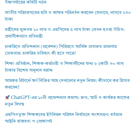
উচ্চপর্যায়ের কমিটি গঠন
জাতীয় পরিচয়পত্রের ছবি ও স্বাক্ষর পরিবর্তন করবেন যেভাবে, লাগবে ২৩০
টাকা
মন্ত্রীদের ন্যূনতম ১০ লাখ ও এমপিদের ৫ লাখ টাকা বেতন হওয়া উচিত:
প্রবাসীকল্যাণ প্রতিমন্ত্রী
চাকরিতে প্রভিশনাল (প্রবেশন) পিরিয়ডে আর্থিক প্রতারণা মামলায়
গ্রেফতার: চাকরির ভবিষ্যৎ কী হতে পারে?
শিক্ষা প্রতিষ্ঠান, শিক্ষক-কর্মচারী ও শিক্ষার্থীদের জন্য ৮ কোটি ৩০ লাখ
টাকার বিশেষ অনুদান বরাদ্দ
আয়কর রিটার্নে স্বর্ণ বিক্রির আয় দেখানোর নতুন নিয়ম: কীভাবে কর হিসাব
করবেন?
ChatGPT-এর ১০টি প্রফেশনাল কমান্ড: দ্রুত, স্মার্ট ও কার্যকর কাজের
নতুন দিগন্ত
এমপিওভুক্ত শিক্ষকদের ইউনিয়ন পরিষদ নির্বাচনে অংশগ্রহণ: বর্তমান
আইনি বাস্তবতা ও প্রেক্ষাপট