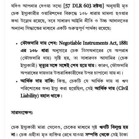
যদিও আপনার দেওয়া তথ্যে
[57 DLR 603 দ্রষ্টব্য]
অনুযায়ী মৃত
চেক ইস্যুকারীর ওয়ারিশদের বিরুদ্ধে ১৩৮ ধারায় মামলা হওয়ার
কথা উল্লেখ রয়েছে, তবে সাধারণ আইনি নীতি ও উচ্চ আদালতের
অন্যান্য সিদ্ধান্তের মাধ্যমে একটি গুরুত্বপূর্ণ পার্থক্য রয়েছে:
ফৌজদারি দায় শেষ:
Negotiable Instruments Act, 1881
এর ১৩৮ ধারা
অনুসারে চেক ডিসঅনারের যে অপরাধ
(ফৌজদারি দায়) সৃষ্টি হয়, তা সাধারণত আসামির (চেক
ইস্যুকারী)
মৃত্যুর সঙ্গে সঙ্গেই শেষ হয়ে যায়
। কারণ, ফৌজদারি
অপরাধের দায়ভার উত্তরাধিকারীদের উপর চাপানো যায় না।
আর্থিক দায় বাকি:
কিন্তু, চেকটি যে আর্থিক দায় বা ঋণ
পরিশোধের জন্য ইস্যু করা হয়েছিল, সেই
আর্থিক দায় (Civil
Liability) বহাল থাকে
।
সারসংক্ষেপ:
চেক ইস্যুকারী মারা গেলেও, চেকের মাধ্যমে সৃষ্ট
ঋণটি বিলুপ্ত হয়
না
। চেক গ্রহীতা মৃত ব্যক্তির রেখে যাওয়া
সম্পত্তি থেকে
সেই টাকা