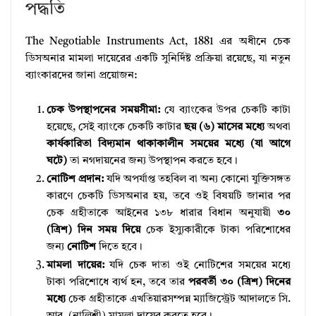
পদ্ধতি
The Negotiable Instruments Act, 1881 এর অধীনে চেক
ডিসঅনার মামলা দায়েরের একটি সুনির্দিষ্ট প্রক্রিয়া রয়েছে, যা নতুন
ব্যাংকারদের জানা প্রয়োজন:
চেক উপস্থাপনের সময়সীমা:
যে ব্যাংকের উপর চেকটি কাটা
হয়েছে, সেই ব্যাংকে চেকটি কাটার
ছয় (৬) মাসের মধ্যে
অথবা
কার্যকারিতা বিদ্যমান থাকাকালীন সময়ের মধ্যে (যা আগে
ঘটে)
তা নগদায়নের জন্য উপস্থাপন করতে হবে।
নোটিশ প্রদান:
যদি অপর্যাপ্ত তহবিল বা অন্য কোনো যুক্তিসঙ্গত
কারণে চেকটি ডিসঅনার হয়, তবে ওই বিষয়টি জানার পর
চেক গ্রহীতাকে আইনের ১৩৮ ধারার বিধান অনুযায়ী
৩০
(ত্রিশ) দিন সময় দিয়ে
চেক ইস্যুকারীকে টাকা পরিশোধের
জন্য
নোটিশ
দিতে হবে।
মামলা দায়ের:
যদি চেক দাতা ওই নোটিশের সময়ের মধ্যে
টাকা পরিশোধে ব্যর্থ হন, তবে তার
পরবর্তী ৩০ (ত্রিশ) দিনের
মধ্যে
চেক গ্রহীতাকে এখতিয়ারসম্পন্ন ম্যাজিস্ট্রেট আদালতে সি.