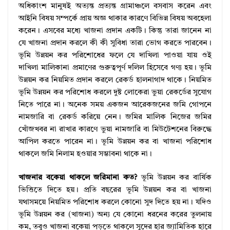
অধিকাংশ মানুষই অত্যন্ত প্রত্যন্ত গ্রামাঞ্চলে বসবাস করেন এবং
আইনি বিষয় সম্পর্কে প্রায় অজ্ঞ থাকার কারণে বিভিন্ন বিষয় অবহেলা
করেন। এসবের মধ্যে খাজনা প্রদান একটি। কিন্তু তারা জানেন না
যে খাজনা প্রদান করলে কী কী সুবিধা তারা ভোগ করতে পারবেন।
ভূমি উন্নয়ন কর পরিশোধের ফলে যে দাখিলা পাওয়া যায় ওই
দাখিলা মালিকানা প্রমাণের গুরুত্বপূর্ণ দলিল হিসেবে গণ্য হয়। ভূমি
উন্নয়ন কর নিয়মিত প্রদান করলে রেকর্ড হালনাগাদ থাকে। নিয়মিত
ভূমি উন্নয়ন কর পরিশোধ করলে দুষ্ট লোকেরা ভুয়া রেকর্ডের সুযোগ
নিতে পারে না। অনেক সময় একজন আরেকজনের জমি গোপনে
নামজারি বা রেকর্ড করিয়ে নেন। জমির মালিক নিজের জমির
খোঁজখবর না রাখার কারণে ভুয়া নামজারি বা মিউটেশনের বিরুদ্ধে
আপিল করতে পারেন না। ভূমি উন্নয়ন কর বা খাজনা পরিশোধ
থাকলে জমি নিলাম হওয়ার সম্ভাবনা থাকে না।
খাজনার বকেয়া থাকলে জরিমানা কত?
ভূমি উন্নয়ন কর বার্ষিক
ভিত্তিতে দিতে হয়। প্রতি বছরের ভূমি উন্নয়ন কর বা খাজনা
যথাসময়ে নিয়মিত পরিশোধ করলে কোনো সুদ দিতে হয় না। যদিও
ভূমি উন্নয়ন কর (খাজনা) অন্য যে কোনো ধরনের করের তুলনায়
কম, তবুও খাজনা বকেয়া পড়তে থাকলে সুদের হার জ্যামিতিক হারে