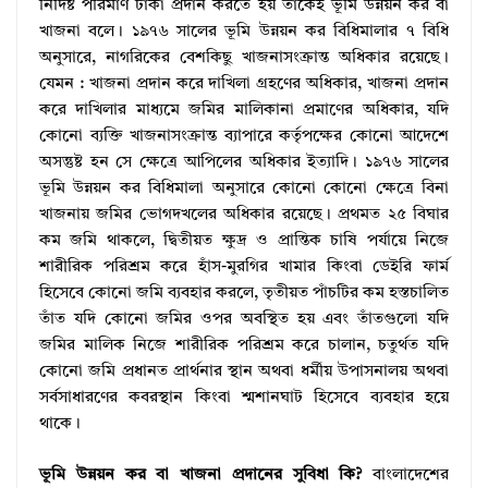
নির্দিষ্ট পরিমাণ টাকা প্রদান করতে হয় তাকেই ভূমি উন্নয়ন কর বা
খাজনা বলে। ১৯৭৬ সালের ভূমি উন্নয়ন কর বিধিমালার ৭ বিধি
অনুসারে, নাগরিকের বেশকিছু খাজনাসংক্রান্ত অধিকার রয়েছে।
যেমন : খাজনা প্রদান করে দাখিলা গ্রহণের অধিকার, খাজনা প্রদান
করে দাখিলার মাধ্যমে জমির মালিকানা প্রমাণের অধিকার, যদি
কোনো ব্যক্তি খাজনাসংক্রান্ত ব্যাপারে কর্তৃপক্ষের কোনো আদেশে
অসন্তুষ্ট হন সে ক্ষেত্রে আপিলের অধিকার ইত্যাদি। ১৯৭৬ সালের
ভূমি উন্নয়ন কর বিধিমালা অনুসারে কোনো কোনো ক্ষেত্রে বিনা
খাজনায় জমির ভোগদখলের অধিকার রয়েছে। প্রথমত ২৫ বিঘার
কম জমি থাকলে, দ্বিতীয়ত ক্ষুদ্র ও প্রান্তিক চাষি পর্যায়ে নিজে
শারীরিক পরিশ্রম করে হাঁস-মুরগির খামার কিংবা ডেইরি ফার্ম
হিসেবে কোনো জমি ব্যবহার করলে, তৃতীয়ত পাঁচটির কম হস্তচালিত
তাঁত যদি কোনো জমির ওপর অবস্থিত হয় এবং তাঁতগুলো যদি
জমির মালিক নিজে শারীরিক পরিশ্রম করে চালান, চতুর্থত যদি
কোনো জমি প্রধানত প্রার্থনার স্থান অথবা ধর্মীয় উপাসনালয় অথবা
সর্বসাধারণের কবরস্থান কিংবা শ্মশানঘাট হিসেবে ব্যবহার হয়ে
থাকে।
ভূমি উন্নয়ন কর বা খাজনা প্রদানের সুবিধা কি?
বাংলাদেশের