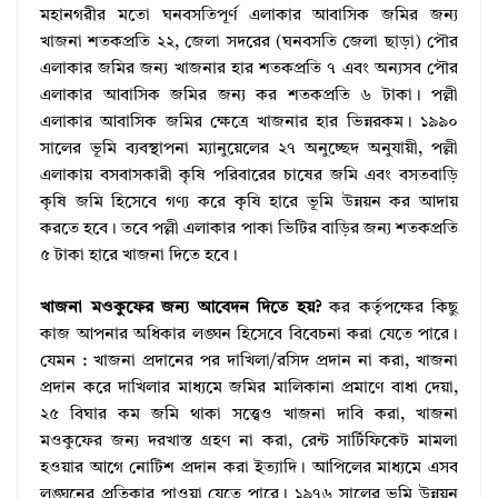
মহানগরীর মতো ঘনবসতিপূর্ণ এলাকার আবাসিক জমির জন্য
খাজনা শতকপ্রতি ২২, জেলা সদরের (ঘনবসতি জেলা ছাড়া) পৌর
এলাকার জমির জন্য খাজনার হার শতকপ্রতি ৭ এবং অন্যসব পৌর
এলাকার আবাসিক জমির জন্য কর শতকপ্রতি ৬ টাকা। পল্লী
এলাকার আবাসিক জমির ক্ষেত্রে খাজনার হার ভিন্নরকম। ১৯৯০
সালের ভূমি ব্যবস্থাপনা ম্যানুয়েলের ২৭ অনুচ্ছেদ অনুযায়ী, পল্লী
এলাকায় বসবাসকারী কৃষি পরিবারের চাষের জমি এবং বসতবাড়ি
কৃষি জমি হিসেবে গণ্য করে কৃষি হারে ভূমি উন্নয়ন কর আদায়
করতে হবে। তবে পল্লী এলাকার পাকা ভিটির বাড়ির জন্য শতকপ্রতি
৫ টাকা হারে খাজনা দিতে হবে।
খাজনা মওকুফের জন্য আবেদন দিতে হয়?
কর কর্তৃপক্ষের কিছু
কাজ আপনার অধিকার লঙ্ঘন হিসেবে বিবেচনা করা যেতে পারে।
যেমন : খাজনা প্রদানের পর দাখিলা/রসিদ প্রদান না করা, খাজনা
প্রদান করে দাখিলার মাধ্যমে জমির মালিকানা প্রমাণে বাধা দেয়া,
২৫ বিঘার কম জমি থাকা সত্ত্বেও খাজনা দাবি করা, খাজনা
মওকুফের জন্য দরখাস্ত গ্রহণ না করা, রেন্ট সার্টিফিকেট মামলা
হওয়ার আগে নোটিশ প্রদান করা ইত্যাদি। আপিলের মাধ্যমে এসব
লঙ্ঘনের প্রতিকার পাওয়া যেতে পারে। ১৯৭৬ সালের ভূমি উন্নয়ন