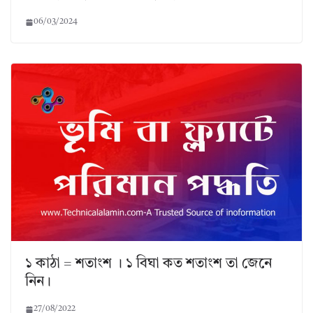
06/03/2024
১ কাঠা = শতাংশ । ১ বিঘা কত শতাংশ তা জেনে
নিন।
27/08/2022