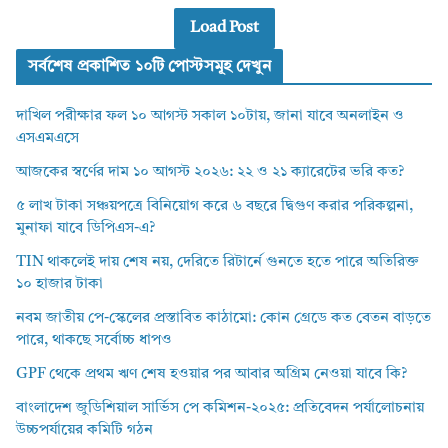
Load Post
সর্বশেষ প্রকাশিত ১০টি পোস্টসমূহ দেখুন
দাখিল পরীক্ষার ফল ১০ আগস্ট সকাল ১০টায়, জানা যাবে অনলাইন ও
এসএমএসে
আজকের স্বর্ণের দাম ১০ আগস্ট ২০২৬: ২২ ও ২১ ক্যারেটের ভরি কত?
৫ লাখ টাকা সঞ্চয়পত্রে বিনিয়োগ করে ৬ বছরে দ্বিগুণ করার পরিকল্পনা,
মুনাফা যাবে ডিপিএস-এ?
TIN থাকলেই দায় শেষ নয়, দেরিতে রিটার্নে গুনতে হতে পারে অতিরিক্ত
১০ হাজার টাকা
নবম জাতীয় পে-স্কেলের প্রস্তাবিত কাঠামো: কোন গ্রেডে কত বেতন বাড়তে
পারে, থাকছে সর্বোচ্চ ধাপও
GPF থেকে প্রথম ঋণ শেষ হওয়ার পর আবার অগ্রিম নেওয়া যাবে কি?
বাংলাদেশ জুডিশিয়াল সার্ভিস পে কমিশন-২০২৫: প্রতিবেদন পর্যালোচনায়
উচ্চপর্যায়ের কমিটি গঠন