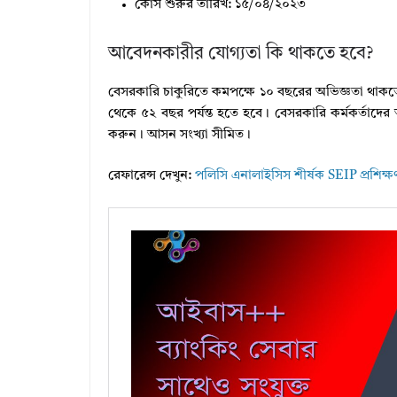
কোর্স শুরুর তারিখ: ১৫/০৪/২০২৩
আবেদনকারীর যােগ্যতা কি থাকতে হবে?
বেসরকারি চাকুরিতে কমপক্ষে ১০ বছরের অভিজ্ঞতা থাকতে হব
থেকে ৫২ বছর পর্যন্ত হতে হবে। বেসরকারি কর্মকর্ত
করুন। আসন সংখ্যা সীমিত।
রেফারেন্স দেখুন:
পলিসি এনালাইসিস শীর্ষক SEIP প্রশিক্