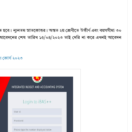
ে। ন্যূনতম স্নাতকোত্তর। অন্তত ২য় শ্রেণীতে উত্তীর্ণ এবং বয়সসীমা ৩০
াদের আবেদনের শেষ তারিখ ১৫/০৪/২০২৩ তাই দেরি না করে এখনই আবেদন
ষণ কোর্স ২০২৩