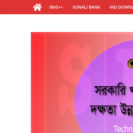
IBAS++
SONALI BANK
NID DOWN