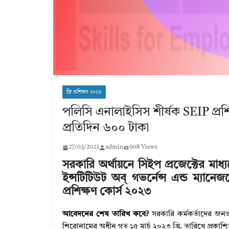
ফ্রি প্রশিক্ষণ ২০২৬
পলিসি এনালাইসিস শীর্ষক SEIP প্রশ
প্রতিদিন ৬০০ টাকা
27/03/2023
admin
908 Views
সরকারি অর্থায়নে সিইপ প্রজেক্টের মাধ
ইন্সটিটিউট অব্‌ গভর্নেন্স এন্ড ম্য
প্রশিক্ষণ কোর্স ২০২৩
আবেদনের শেষ তারিখ কবে?
সরকারি কর্মকর্তাদের জনপ
শিরােনামের অধীন গত ১৫ মার্চ ২০২৩ খ্রি. তারিখে প্রকা