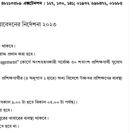
৪৮১১৩৫৮৯ এক্সটেনশন : ১২৭, ১৩০, ১৪১; ০১৯৩২ ৬৯৮৪৭২, ০১৬৮৫
র আবেদনের নির্দেশনা ২০২৩
দ থাকবে।
রাদ্দ প্রদান করা হবে।
gement” কোর্সে অংশগ্রহণকারী সর্বোচ্চ ৫০ শতাংশ প্রশিক্ষণার্থী সুযােগ
্রশিক্ষণার্থীর (৪ অনুপাত ১ হারে) জন্য বিদেশে উচ্চতর প্রশিক্ষণের ব্যবস্থা
বে (সকাল ৯.০০ টা হতে বিকাল ০৫.০০ টা পর্যন্ত)।
করা হবে।
ুরের খাবারের ব্যবস্থা থাকবে।
দিতে হবে না।