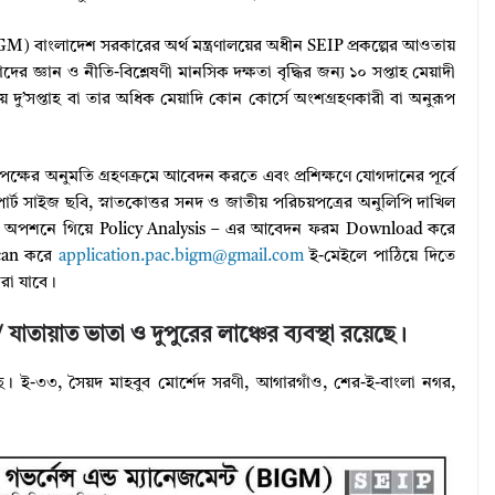
BIGM) বাংলাদেশ সরকারের অর্থ মন্ত্রণালয়ের অধীন SEIP প্রকল্পের আওতায়
র জ্ঞান ও নীতি-বিশ্লেষণী মানসিক দক্ষতা বৃদ্ধির জন্য ১০ সপ্তাহ মেয়াদী
দু’সপ্তাহ বা তার অধিক মেয়াদি কোন কোর্সে অংশগ্রহণকারী বা অনুরূপ
কর্তৃপক্ষের অনুমতি গ্রহণক্রমে আবেদন করতে এবং প্রশিক্ষণে যােগদানের পূর্বে
ের্ট সাইজ ছবি, স্নাতকোত্তর সনদ ও জাতীয় পরিচয়পত্রের অনুলিপি দাখিল
অপশনে গিয়ে Policy Analysis – এর আবেদন ফরম Download করে
scan করে
application.pac.bigm@gmail.com
ই-মেইলে পাঠিয়ে দিতে
রা যাবে।
যাতায়াত ভাতা ও দুপুরের লাঞ্চের ব্যবস্থা রয়েছে।
 ই-৩৩, সৈয়দ মাহবুব মাের্শেদ সরণী, আগারগাঁও, শের-ই-বাংলা নগর,