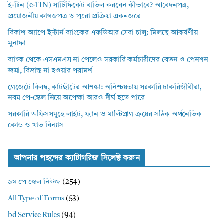
ই-টিন (e-TIN) সার্টিফিকেট বাতিল করবেন কীভাবে? আবেদনপত্র,
প্রয়োজনীয় কাগজপত্র ও পুরো প্রক্রিয়া একনজরে
বিকাশ অ্যাপে ইস্টার্ন ব্যাংকের এফডিআর সেবা চালু: মিলছে আকর্ষণীয়
মুনাফা
ব্যাংক থেকে এসএমএস না পেলেও সরকারি কর্মচারীদের বেতন ও পেনশন
জমা, বিভ্রান্ত না হওয়ার পরামর্শ
গেজেটে বিলম্ব, কাটছাঁটের আশঙ্কা: অনিশ্চয়তায় সরকারি চাকরিজীবীরা,
নবম পে-স্কেল নিয়ে অপেক্ষা আরও দীর্ঘ হতে পারে
সরকারি অফিসসমূহে লাইট, ফ্যান ও মাল্টিপ্লাগ ক্রয়ের সঠিক অর্থনৈতিক
কোড ও খাত বিন্যাস
আপনার পছন্দের ক্যাটাগরিজ সিলেক্ট করুন
৯ম পে স্কেল নিউজ
(254)
All Type of Forms
(53)
bd Service Rules
(94)