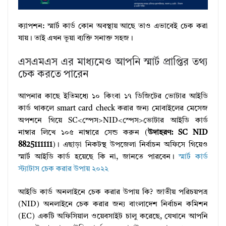
ক্যাপশন: স্মার্ট কার্ড কোন অবস্থায় আছে তাও এভাবেই চেক করা
যায়। তাই এখন ভূয়া ব্যক্তি সনাক্ত সহজ।
এসএমএস এর মাধ্যমেও আপনি স্মার্ট প্রাপ্তির তথ্য
চেক করতে পারেন
আপনার কাছে ইতিমধ্যে ১০ কিংবা ১৭ ডিজিটের ভোটার আইডি
কার্ড থাকলে smart card check করার জন্য মোবাইলের মেসেজ
অপশনে গিয়ে SC<স্পেস>NID<স্পেস>ভোটার আইডি কার্ড
নাম্বার লিখে ১০৫ নাম্বারে সেন্ড করুন (
উদাহরণ: SC NID
8825111111
)। এছাড়া নিকটস্থ উপজেলা নির্বাচন অফিসে গিয়েও
স্মার্ট আইডি কার্ড হয়েছে কি না, জানতে পারবেন।
স্মার্ট কার্ড
স্ট্যাটাস চেক করার উপায় ২০২২
আইডি কার্ড অনলাইনে চেক করার উপায় কি? জাতীয় পরিচয়পত্র
(NID) অনলাইনে চেক করার জন্য বাংলাদেশ নির্বাচন কমিশন
(EC) একটি অফিসিয়াল ওয়েবসাইট চালু করেছে, যেখানে আপনি