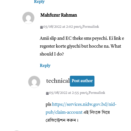
Reply
Mahfuzur Rahman
05/08/2022 at 2:02 pm
Permalink
Amii slip and EC theke sms peyechi. Ei link e
regester korte giyechi but hocche na. What
should I do?
Reply
technical
Post author
05/08/2022 at 2:55 pm
Permalink
pls
https://services.nidw.gov.bd/nid-
pub/claim-account
এই লিংকে গিয়ে
রেজিস্ট্রেশন করুন।