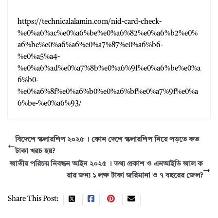
https://technicalalamin.com/nid-card-check-
%e0%a6%ac%e0%a6%be%e0%a6%82%e0%a6%b2%e0%
a6%be%e0%a6%a6%e0%a7%87%e0%a6%b6-
%e0%a5%a4-
%e0%a6%ad%e0%a7%8b%e0%a6%9f%e0%a6%be%e0%a
6%b0-
%e0%a6%8f%e0%a6%b0%e0%a6%bf%e0%a7%9f%e0%a
6%be-%e0%a6%93/
বিদেশে স্কলারশিপ ২০২৫ । কোন দেশে স্কলারশিপ নিয়ে পড়তে কত
টাকা খরচ হয়?
জাতীয় পরিচয় নিবন্ধন আইন ২০২৫ । তথ্য প্রকাশ ও এনআইডি জাল ক
রার জন্য ১ লক্ষ টাকা জরিমানা ও ৭ বছরের জেল?
Share This Post: