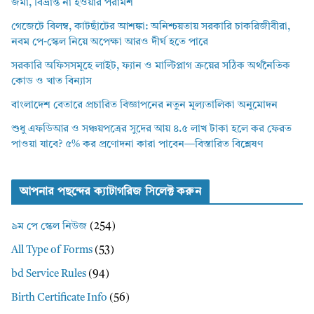
জমা, বিভ্রান্ত না হওয়ার পরামর্শ
গেজেটে বিলম্ব, কাটছাঁটের আশঙ্কা: অনিশ্চয়তায় সরকারি চাকরিজীবীরা,
নবম পে-স্কেল নিয়ে অপেক্ষা আরও দীর্ঘ হতে পারে
সরকারি অফিসসমূহে লাইট, ফ্যান ও মাল্টিপ্লাগ ক্রয়ের সঠিক অর্থনৈতিক
কোড ও খাত বিন্যাস
বাংলাদেশ বেতারে প্রচারিত বিজ্ঞাপনের নতুন মূল্যতালিকা অনুমোদন
শুধু এফডিআর ও সঞ্চয়পত্রের সুদের আয় ৪.৫ লাখ টাকা হলে কর ফেরত
পাওয়া যাবে? ৫% কর প্রণোদনা কারা পাবেন—বিস্তারিত বিশ্লেষণ
আপনার পছন্দের ক্যাটাগরিজ সিলেক্ট করুন
৯ম পে স্কেল নিউজ
(254)
All Type of Forms
(53)
bd Service Rules
(94)
Birth Certificate Info
(56)