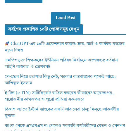
Load Post
সর্বশেষ প্রকাশিত ১০টি পোস্টসমূহ দেখুন
ChatGPT-এর ১০টি প্রফেশনাল কমান্ড: দ্রুত, স্মার্ট ও কার্যকর কাজের
নতুন দিগন্ত
এমপিওভুক্ত শিক্ষকদের ইউনিয়ন পরিষদ নির্বাচনে অংশগ্রহণ: বর্তমান
আইনি বাস্তবতা ও প্রেক্ষাপট
পে-স্কেল নিয়ে হতাশার কিছু নেই, সরকার বাস্তবায়নের পক্ষেই আছে:
আশিকুল ইসলাম
ই-টিন (e-TIN) সার্টিফিকেট বাতিল করবেন কীভাবে? আবেদনপত্র,
প্রয়োজনীয় কাগজপত্র ও পুরো প্রক্রিয়া একনজরে
বিকাশ অ্যাপে ইস্টার্ন ব্যাংকের এফডিআর সেবা চালু: মিলছে আকর্ষণীয়
মুনাফা
ব্যাংক থেকে এসএমএস না পেলেও সরকারি কর্মচারীদের বেতন ও পেনশন