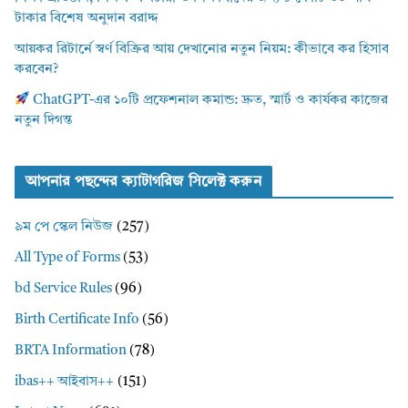
টাকার বিশেষ অনুদান বরাদ্দ
আয়কর রিটার্নে স্বর্ণ বিক্রির আয় দেখানোর নতুন নিয়ম: কীভাবে কর হিসাব
করবেন?
ChatGPT-এর ১০টি প্রফেশনাল কমান্ড: দ্রুত, স্মার্ট ও কার্যকর কাজের
নতুন দিগন্ত
আপনার পছন্দের ক্যাটাগরিজ সিলেক্ট করুন
৯ম পে স্কেল নিউজ
(257)
All Type of Forms
(53)
bd Service Rules
(96)
Birth Certificate Info
(56)
BRTA Information
(78)
ibas++ আইবাস++
(151)