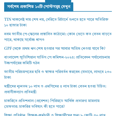
সর্বশেষ প্রকাশিত ১০টি পোস্টসমূহ দেখুন
TIN থাকলেই দায় শেষ নয়, দেরিতে রিটার্নে গুনতে হতে পারে অতিরিক্ত
১০ হাজার টাকা
নবম জাতীয় পে-স্কেলের প্রস্তাবিত কাঠামো: কোন গ্রেডে কত বেতন বাড়তে
পারে, থাকছে সর্বোচ্চ ধাপও
GPF থেকে প্রথম ঋণ শেষ হওয়ার পর আবার অগ্রিম নেওয়া যাবে কি?
বাংলাদেশ জুডিশিয়াল সার্ভিস পে কমিশন-২০২৫: প্রতিবেদন পর্যালোচনায়
উচ্চপর্যায়ের কমিটি গঠন
জাতীয় পরিচয়পত্রের ছবি ও স্বাক্ষর পরিবর্তন করবেন যেভাবে, লাগবে ২৩০
টাকা
মন্ত্রীদের ন্যূনতম ১০ লাখ ও এমপিদের ৫ লাখ টাকা বেতন হওয়া উচিত:
প্রবাসীকল্যাণ প্রতিমন্ত্রী
চাকরিতে প্রভিশনাল (প্রবেশন) পিরিয়ডে আর্থিক প্রতারণা মামলায়
গ্রেফতার: চাকরির ভবিষ্যৎ কী হতে পারে?
শিক্ষা প্রতিষ্ঠান, শিক্ষক-কর্মচারী ও শিক্ষার্থীদের জন্য ৮ কোটি ৩০ লাখ