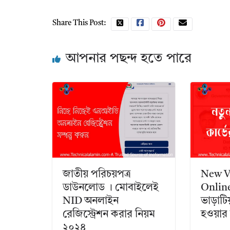
Share This Post:
আপনার পছন্দ হতে পারে
জাতীয় পরিচয়পত্র
New V
ডাউনলোড । মোবাইলেই
Onlin
NID অনলাইন
ভাড়াটি
রেজিস্ট্রেশন করার নিয়ম
হওয়ার 
২০২৪