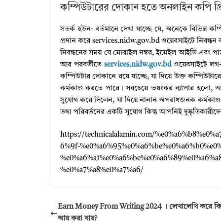
কম্পিউটারের দোকান হতে অনলাইন কপি প্
সতর্ক হউন- বর্তমানে দেখা যাচ্ছে যে, অনেকে বিভিন্ন 
প্রদান করে services.nidw.gov.bd ওয়েবসাইটে নিবন্ধন ক
নিবন্ধনের সময় যে মোবাইল নম্বর, ইমেইল আইডি এবং পা
আর পরবর্তীতে
services.nidw.gov.bd
ওয়েবসাইটে লগ-
কম্পিউটার দোকানে রয়ে যাচ্ছে, যা দিয়ে উক্ত কম্পিউট
কর্মকাণ্ড করতে পারে। সবচেয়ে ভয়ংকর ব্যাপার হলো, আপ
সুযোগ করে দিলেন, যা দিয়ে নানান অপরাধজনক কর্মকা
তথ্য পরিবর্তনের একটি সুযোগ কিন্তু আপনিই দুষ্কৃতিকারীদে
https://technicalalamin.com/%e0%a6%b8%
6%9f-%e0%a6%95%e0%a6%be%e0%a6%b0%e0%
%e0%a6%a1%e0%a6%be%e0%a6%89%e0%a6%a
%e0%a7%a8%e0%a7%a6/
Earn Money From Writing 2024 । লেখালেখি করে কি
আয় করা যায়?