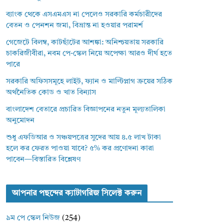
ব্যাংক থেকে এসএমএস না পেলেও সরকারি কর্মচারীদের
বেতন ও পেনশন জমা, বিভ্রান্ত না হওয়ার পরামর্শ
গেজেটে বিলম্ব, কাটছাঁটের আশঙ্কা: অনিশ্চয়তায় সরকারি
চাকরিজীবীরা, নবম পে-স্কেল নিয়ে অপেক্ষা আরও দীর্ঘ হতে
পারে
সরকারি অফিসসমূহে লাইট, ফ্যান ও মাল্টিপ্লাগ ক্রয়ের সঠিক
অর্থনৈতিক কোড ও খাত বিন্যাস
বাংলাদেশ বেতারে প্রচারিত বিজ্ঞাপনের নতুন মূল্যতালিকা
অনুমোদন
শুধু এফডিআর ও সঞ্চয়পত্রের সুদের আয় ৪.৫ লাখ টাকা
হলে কর ফেরত পাওয়া যাবে? ৫% কর প্রণোদনা কারা
পাবেন—বিস্তারিত বিশ্লেষণ
আপনার পছন্দের ক্যাটাগরিজ সিলেক্ট করুন
৯ম পে স্কেল নিউজ
(254)