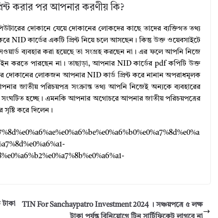
রিন্ট করার পর আপনার করণীয় কি?
কম্পিউটারের দোকানে যেয়ে দোকানের লোকদের কাছে তাদের ব্যক্তিগত তথ্য
রে NID কার্ডের একটি প্রিন্ট নিয়ে চলে আসছেন। কিন্তু উক্ত ওয়েবসাইটে
সওয়ার্ড ব্যবহার করা হয়েছে তা সংগ্রহ করছেন না। এর ফলে আপনি নিজে
ইন করতে পারছেন না। তাছাড়া, আপনার NID কার্ডের pdf কপিটি উক্ত
ারের দোকানের লোকজন আপনার NID কার্ড প্রিন্ট করে নানান অপরাধমূলক
নার জাতীয় পরিচয়পত্র সংক্রান্ত তথ্য আপনি নিজেই অন্যকে ব্যবহারের
ণ্ড সংঘটিত হচ্ছে। এমনকি আপনার অগোচরে আপনার জাতীয় পরিচয়পত্রের
র সৃষ্টি করে দিলেন।
e0%a7%8d%e0%a6%ae%e0%a6%be%e0%a6%b0%e0%a7%8d%e0%a
a7%8d%e0%a6%a1-
8%e0%a6%b2%e0%a7%8b%e0%a6%a1-
 টাকা
TIN For Sanchaypatro Investment 2024 । সঞ্চয়পত্রে ৫ লক্ষ
টাকা পর্যন্ত বিনিয়োগে টিন সার্টিফিকেট লাগবে না