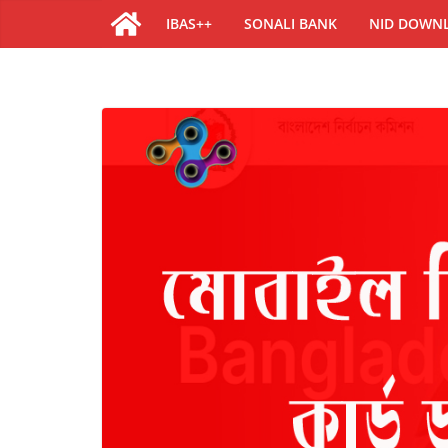
IBAS++
SONALI BANK
NID DOWN