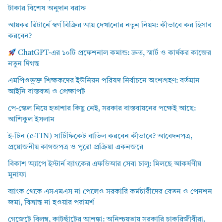
টাকার বিশেষ অনুদান বরাদ্দ
আয়কর রিটার্নে স্বর্ণ বিক্রির আয় দেখানোর নতুন নিয়ম: কীভাবে কর হিসাব
করবেন?
ChatGPT-এর ১০টি প্রফেশনাল কমান্ড: দ্রুত, স্মার্ট ও কার্যকর কাজের
নতুন দিগন্ত
এমপিওভুক্ত শিক্ষকদের ইউনিয়ন পরিষদ নির্বাচনে অংশগ্রহণ: বর্তমান
আইনি বাস্তবতা ও প্রেক্ষাপট
পে-স্কেল নিয়ে হতাশার কিছু নেই, সরকার বাস্তবায়নের পক্ষেই আছে:
আশিকুল ইসলাম
ই-টিন (e-TIN) সার্টিফিকেট বাতিল করবেন কীভাবে? আবেদনপত্র,
প্রয়োজনীয় কাগজপত্র ও পুরো প্রক্রিয়া একনজরে
বিকাশ অ্যাপে ইস্টার্ন ব্যাংকের এফডিআর সেবা চালু: মিলছে আকর্ষণীয়
মুনাফা
ব্যাংক থেকে এসএমএস না পেলেও সরকারি কর্মচারীদের বেতন ও পেনশন
জমা, বিভ্রান্ত না হওয়ার পরামর্শ
গেজেটে বিলম্ব, কাটছাঁটের আশঙ্কা: অনিশ্চয়তায় সরকারি চাকরিজীবীরা,