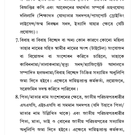
বিজ্ঞপ্তির কপি এবং আবেদনের যথার্থতা সম্পর্কে গ্রহণযােগ্য
দলিলাদি (শিক্ষাগত যােগ্যতার সনদপত্র/পাসপাের্ট ড্রোইভিং
লাইসেন্স/জন্ম নিবন্ধন সনদ, ইত্যাদি যাহার ক্ষেত্রে যেটি
প্রযােজ্য)।
বিবাহ বা বিবাহ বিচ্ছেদ বা অন্য কোন কারণে কোনাে মহিলা
তাহার নামের সহিত স্বামীর নামের অংশ (টাইটেল) সংযােজন
বা বিয়ােজন বা সংশােধন করিতে চাহিলে, তাহাকে
কাবিননামা/তালাকনামা/মৃত্যু সনদ/ম্যাজিস্ট্রেট আদালতে
সম্পাদিত হলফনামা/বিবাহ বিচ্ছেদ ডিক্রির সত্যায়িত অনুলিপি
জমা দিতে হইবে। এক্ষেত্রে দায়িত্বপ্রাপ্ত কর্মকর্তা, প্রয়ােজনে,
সরেজমিন তদন্ত করিতে পারিবেন।
পিতা/মাতার নাম সংশােধনের ক্ষেত্রে, জাতীয় পরিচয়পত্রধারীর
এসএসসি, এইচএসসি বা সমমান সনদপত্র (যদি উহাতে পিতা/
মাতার নাম উল্লিখিত থাকে) এবং জাতীয় পরিচয়পত্রধারীর
পিতা, মাতা, ভাই ও বােনের জাতীয় পরিচয়পত্রের সত্যায়িত
অনুলিপি জমা দিতে হইবে। এক্ষেত্রে দায়িত্বপ্রাপ্ত কর্মকতা,