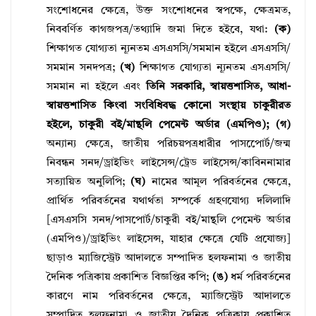
সংশােধনের ক্ষেত্রে, উক্ত সংশােধনের স্বপক্ষে, ক্ষেত্রমত,
নিববর্ণিত কাগজপত্র/তথ্যাদি জমা দিতে হইবে, যথা:
(ক)
শিক্ষাগত যােগ্যতা ন্যূনতম এসএসসি/সমমান হইলে এসএসসি/
সমমান সনদপত্র;
(খ)
শিক্ষাগত যােগ্যতা ন্যূনতম এসএসসি/
সমমান না হইলে এবং
তিনি সরকারি, স্বায়ত্তশাসিত, আধা-
স্বায়ত্তশাসিত কিংবা সংবিধিবদ্ধ কোনাে সংস্থায় চাকুরীরত
হইলে, চাকুরী বই/মান্থলি পেমেন্ট অর্ডার (এমপিও);
(গ)
অন্যান্য ক্ষেত্রে, জাতীয় পরিচয়পত্রধারীর পাসপোের্ট/জন্ম
নিবন্ধন সনদ/ড্রাইভিং লাইসেন্স/ট্রেড লাইসেন্স/কাবিননামার
সত্যায়িত অনুলিপি;
(ঘ)
নামের আমূল পরিবর্তনের ক্ষেত্রে,
প্রার্থিত পরিবর্তনের যথার্থতা সম্পর্কে গ্রহণযােগ্য দলিলাদি
[এসএসসি সনদ/পাসপাের্ট/চাকুরী বই/মান্থলি পেমেন্ট অর্ডার
(এমপিও)/ড্রাইভিং লাইসেন্স, যাহার ক্ষেত্রে যেটি প্রযােজ্য]
ছাড়াও ম্যাজিস্ট্রেট আদালতে সম্পাদিত হলফনামা ও জাতীয়
দৈনিক পত্রিকায় প্রকাশিত বিজ্ঞপ্তির কপি;
(ঙ)
ধর্ম পরিবর্তনের
কারণে নাম পরিবর্তনের ক্ষেত্রে, ম্যাজিস্ট্রেট আদালতে
সম্পাদিত হলফনামা ও জাতীয় দৈনিক পত্রিকায় প্রকাশিত