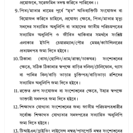
প্রয়ােজনে, সরেজমিন তদন্ত করিতে পারিবেন।।
পিতা/মাতার নামের পূর্বে “মৃত” অভিব্যক্তিটি সংযােজন বা
বিয়ােজন করিতে চাহিলে, প্রযােজ্য ক্ষেত্রে, পিতা/মাতার মৃত্যু
সনদের সত্যায়িত অনুলিপি বা তাহাদের জাতীয় পরিচয়পত্রের
সত্যায়িত অনুলিপি ও জীবিত থাকিবার সমর্থনে সংশ্লিষ্ট
এলাকার ইউপি চেয়ারম্যান/পৌর মেয়র/কাউন্সিলরের
প্রত্যয়নপত্র জমা দিতে হইবে।
ঠিকানা (বাসা/হােল্ডিং/গ্রাম/রাস্তা/ডাকঘর) সংশােধনের
ক্ষেত্রে, সঠিক ঠিকানার স্বপক্ষে বাড়ির দলিল/টেলিফোন, গ্যাস
বা পানির বিল/বাড়ি ভাড়ার চুক্তিপত্র/বাড়িভাড়া রশিদের
সত্যায়িত অনুলিপি জমা দিতে হইবে।
রক্তের গ্রুপ সংযােজন বা সংশােধনের ক্ষেত্রে, উহার স্বপক্ষে
ডাক্তারী সনদপত্র জমা দিতে হইবে।
শিক্ষাগত যােগ্যতা সংশােধনের জন্য জাতীয় পরিচয়পত্রধারীর
সর্বোচ্চ শিক্ষাগত যােগ্যতার সনদপত্রের সত্যায়িত অনুলিপি
জমা দিতে হইবে।
টিআইএন/ড্রাইভিং লাইসেন্স নম্বর/পাসপাের্ট নম্বর সংশােধনের